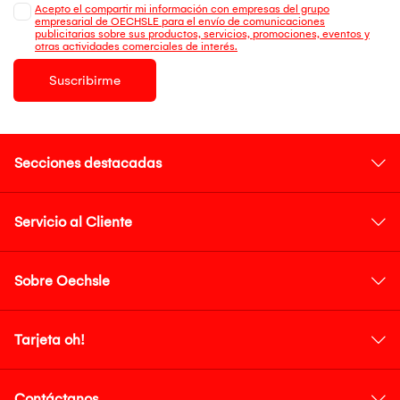
Acepto el compartir mi información con empresas del grupo
empresarial de OECHSLE para el envío de comunicaciones
publicitarias sobre sus productos, servicios, promociones, eventos y
otras actividades comerciales de interés.
Suscribirme
Secciones destacadas
Servicio al Cliente
Sobre Oechsle
Tarjeta oh!
Contáctanos