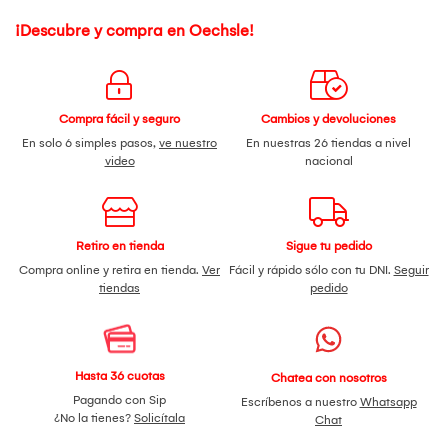
¡Descubre y compra en Oechsle!
Compra fácil y seguro
Cambios y devoluciones
En solo 6 simples pasos,
ve nuestro
En nuestras 26 tiendas a nivel
video
nacional
Retiro en tienda
Sigue tu pedido
Compra online y retira en tienda.
Ver
Fácil y rápido sólo con tu DNI.
Seguir
tiendas
pedido
Hasta 36 cuotas
Chatea con nosotros
Pagando con Sip
Escríbenos a nuestro
Whatsapp
¿No la tienes?
Solicítala
Chat