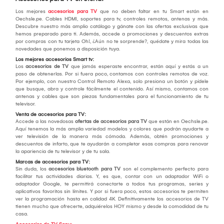
Los mejores
accesorios para TV
que no deben faltar en tu Smart están en
Oechsle.pe. Cables HDMI, soportes para tv, controles remotos, antenas y más.
Descubre nuestro más amplio catálogo y gánate con las ofertas exclusivas que
hemos preparado para ti. Además, accede a promociones y descuentos extras
por compras con tu tarjeta Oh!, ¿Aún no te sorprende?, quédate y mira todas las
novedades que ponemos a disposición tuya.
Los mejores accesorios Smart tv:
Los
accesorios de TV
que jamás esperaste encontrar, están aquí y estás a un
paso de obtenerlas. Por si fuera poco, contamos con controles remotos de voz.
Por ejemplo, con nuestro Control Remoto Alexa, solo presiona un botón y pídele
que busque, abra y controle fácilmente el contenido. Así mismo, contamos con
antenas y cables que son piezas fundamentales para el funcionamiento de tu
televisor.
Venta de accesorios para TV:
Accede a las novedosas
ofertas de accesorios para TV
que están en Oechsle.pe.
Aquí tenemos la más amplia variedad modelos y colores que podrán ayudarte a
ver televisión de la manera más cómoda. Además, obtén promociones y
descuentos de infarto, que te ayudarán a completar esas compras para renovar
la apariencia de tu televisor y de tu sala.
Marcas de accesorios para TV:
Sin duda, los
accesorios bluetooth para TV
son el complemento perfecto para
facilitar tus actividades diarias. Y, es que, contar con un adaptador WiFi o
adaptador Google, te permitirá conectarte a todos tus programas, series y
aplicativos favoritos sin límites. Y por si fuera poco, estos accesorios te permiten
ver la programación hasta en calidad 4K. Definitivamente los accesorios de TV
tienen mucho que ofrecerte, adquiérelos HOY mismo y desde la comodidad de tu
casa.