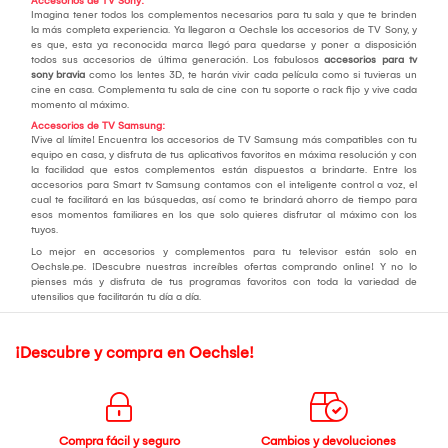
Accesorios de TV Sony:
Imagina tener todos los complementos necesarios para tu sala y que te brinden
la más completa experiencia. Ya llegaron a Oechsle los accesorios de TV Sony, y
es que, esta ya reconocida marca llegó para quedarse y poner a disposición
todos sus accesorios de última generación. Los fabulosos
accesorios para tv
sony bravia
como los lentes 3D, te harán vivir cada película como si tuvieras un
cine en casa. Complementa tu sala de cine con tu soporte o rack fijo y vive cada
momento al máximo.
Accesorios de TV Samsung:
¡Vive al límite! Encuentra los accesorios de TV Samsung más compatibles con tu
equipo en casa, y disfruta de tus aplicativos favoritos en máxima resolución y con
la facilidad que estos complementos están dispuestos a brindarte. Entre los
accesorios para Smart tv Samsung contamos con el inteligente control a voz, el
cual te facilitará en las búsquedas, así como te brindará ahorro de tiempo para
esos momentos familiares en los que solo quieres disfrutar al máximo con los
tuyos.
Lo mejor en accesorios y complementos para tu televisor están solo en
Oechsle.pe. ¡Descubre nuestras increíbles ofertas comprando online! Y no lo
pienses más y disfruta de tus programas favoritos con toda la variedad de
utensilios que facilitarán tu día a día.
¡Descubre y compra en Oechsle!
Compra fácil y seguro
Cambios y devoluciones