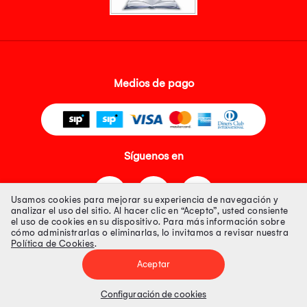
Medios de pago
Síguenos en
Usamos cookies para mejorar su experiencia de navegación y
analizar el uso del sitio. Al hacer clic en “Acepto”, usted consiente
el uso de cookies en su dispositivo. Para más información sobre
cómo administrarlas o eliminarlas, lo invitamos a revisar nuestra
Política de Cookies
.
Tienda 100% Segura
Aceptar
Tiendas Peruanas S.A. R.U.C. Nº 20493020618. Todos los derechos
reservados. Av. Aviación 2405 Piso 3, San Borja
Configuración de cookies
Precios disponibles solo en www.oechsle.pe. Precios online publicados