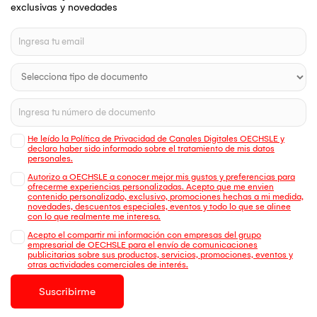
exclusivas y novedades
He leído la Política de Privacidad de Canales Digitales OECHSLE y
declaro haber sido informado sobre el tratamiento de mis datos
personales.
Autorizo a OECHSLE a conocer mejor mis gustos y preferencias para
ofrecerme experiencias personalizadas. Acepto que me envien
contenido personalizado, exclusivo, promociones hechas a mi medida,
novedades, descuentos especiales, eventos y todo lo que se alinee
con lo que realmente me interesa.
Acepto el compartir mi información con empresas del grupo
empresarial de OECHSLE para el envío de comunicaciones
publicitarias sobre sus productos, servicios, promociones, eventos y
otras actividades comerciales de interés.
Suscribirme