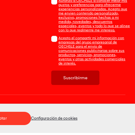
Autorizo a OECHSLE a conocer mejor mis
gustos y preferencias para ofrecerme
experiencias personalizadas. Acepto que
me envien contenido personalizado,
exclusivo, promociones hechas a mi
medida, novedades, descuentos
especiales, eventos y todo lo que se alinee
con lo que realmente me interesa.
Acepto el compartir mi información con
empresas del grupo empresarial de
OECHSLE para el envío de
comunicaciones publicitarias sobre sus
productos, servicios, promociones,
eventos y otras actividades comerciales
de interés.
Suscribirme
Tienda 100% Segura
ptar
Configuración de cookies