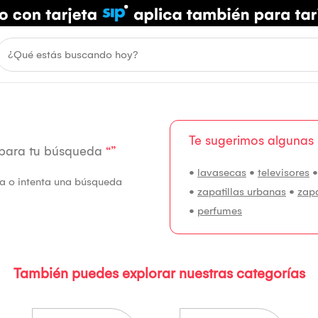
Te sugerimos algunas
 para tu búsqueda
“”
•
lavasecas
•
televisores
fía o intenta una búsqueda
•
zapatillas urbanas
•
zap
•
perfumes
También puedes explorar nuestras categorías