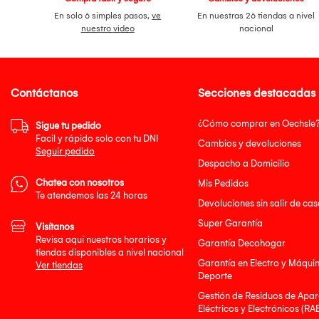
En solo 6 simples pasos,
ve
En nuestras 26 tiendas a nivel
nuestro video
nacional
Contáctanos
Secciones destacadas
¿Cómo comprar en Oechsle
Sigue tu pedido
Facil y rápido solo con tu DNI
Cambios y devoluciones
Seguir pedido
Despacho a Domicilio
Chatea con nosotros
Mis Pedidos
Te atendemos las 24 horas
Devoluciones sin salir de cas
Super Garantía
Visítanos
Revisa aquí nuestros horarios y
Garantía Decohogar
tiendas disponibles a nivel nacional
Garantía en Electro y Máqui
Ver tiendas
Deporte
Gestión de Residuos de Apar
Eléctricos y Electrónicos (RA