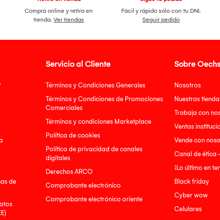
Compra online y retira en
Fácil y rápido sólo con tu DNI.
tienda.
Ver tiendas
Seguir pedido
Servicio al Cliente
Sobre Oechs
?
Términos y Condiciones Generales
Nosotros
Términos y Condiciones de Promociones
Nuestras tienda
Comerciales
Trabaja con no
Términos y condiciones Marketplace
Ventas instituci
Política de cookies
a
Vende con noso
Política de privacidad de canales
Canal de ética 
digitales
¡Lo último en t
Derechos ARCO
nas de
Black friday
Comprobante electrónico
Cyber wow
Comprobante electrónico oriente
atos
Celulares
EE)