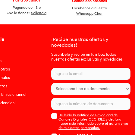
Hasta 36 cuotas
Chatea con nosotros
Pagando con Sip
Escríbenos a nuestro
¿No la tienes?
Solicítala
Whatsapp Chat
le
¡Recibe nuestras ofertas y
novedades!
Suscríbete y recibe en tu inbox todas
nuestras ofertas exclusivas y novedades
s
sotros
onales
tros
- Ethics channel
endencias!
He leído la Política de Privacidad de
Canales Digitales OECHSLE y declaro
haber sido informado sobre el tratamiento
de mis datos personales.