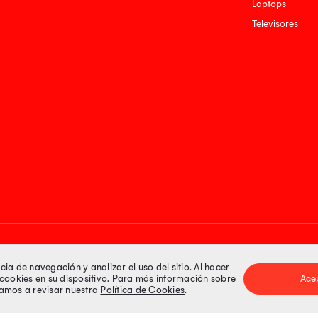
Laptops
Televisores
Medios de pago
a de navegación y analizar el uso del sitio. Al hacer
e cookies en su dispositivo. Para más información sobre
Ace
itamos a revisar nuestra
Política de Cookies
.