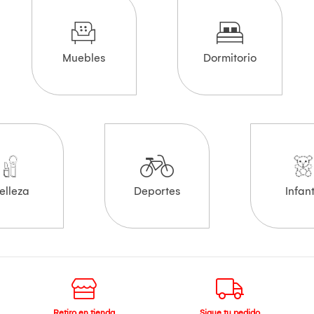
Muebles
Dormitorio
elleza
Deportes
Infant
Retiro en tienda
Sigue tu pedido