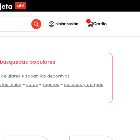
0
Iniciar sesión
Carrito
 búsquedas populares
•
celulares
•
zapatillas deportivas
atos mujer
•
sofas
•
roperos
•
casacas y abrigos