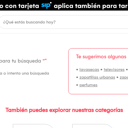
Te sugerimos algunas
 para tu búsqueda
“”
•
lavasecas
•
televisores
fía o intenta una búsqueda
•
zapatillas urbanas
•
zap
•
perfumes
También puedes explorar nuestras categorías