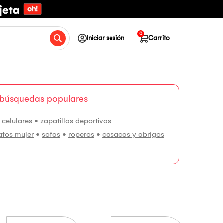
0
Iniciar sesión
Carrito
 búsquedas populares
•
celulares
•
zapatillas deportivas
atos mujer
•
sofas
•
roperos
•
casacas y abrigos