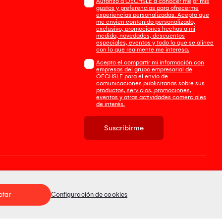
Autorizo a OECHSLE a conocer mejor mis
gustos y preferencias para ofrecerme
experiencias personalizadas. Acepto que
me envien contenido personalizado,
exclusivo, promociones hechas a mi
medida, novedades, descuentos
especiales, eventos y todo lo que se alinee
con lo que realmente me interesa.
Acepto el compartir mi información con
empresas del grupo empresarial de
OECHSLE para el envío de
comunicaciones publicitarias sobre sus
productos, servicios, promociones,
eventos y otras actividades comerciales
de interés.
Suscribirme
Tienda 100% Segura
ptar
Configuración de cookies