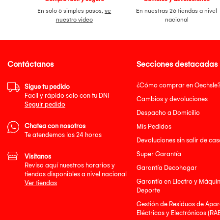
En solo 6 simples pasos,
ve
En nuestras 26 tiendas a nivel
nuestro video
nacional
Contáctanos
Secciones destacadas
¿Cómo comprar en Oechsle
Sigue tu pedido
Facil y rápido solo con tu DNI
Cambios y devoluciones
Seguir pedido
Despacho a Domicilio
Chatea con nosotros
Mis Pedidos
Te atendemos las 24 horas
Devoluciones sin salir de cas
Super Garantía
Visítanos
Revisa aquí nuestros horarios y
Garantía Decohogar
tiendas disponibles a nivel nacional
Garantía en Electro y Máqui
Ver tiendas
Deporte
Gestión de Residuos de Apar
Eléctricos y Electrónicos (RA