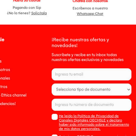
Hasta 36 cuotas
Chatea con nosotros
Pagando con Sip
Escríbenos a nuestro
¿No la tienes?
Solicítala
Whatsapp Chat
le
¡Recibe nuestras ofertas y
novedades!
Suscríbete y recibe en tu inbox todas
nuestras ofertas exclusivas y novedades
s
sotros
onales
tros
- Ethics channel
endencias!
He leído la Política de Privacidad de
Canales Digitales OECHSLE y declaro
haber sido informado sobre el tratamiento
de mis datos personales.