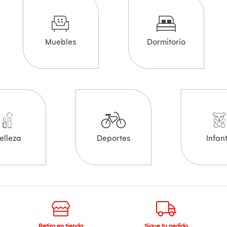
Muebles
Dormitorio
elleza
Deportes
Infant
Retiro en tienda
Sigue tu pedido