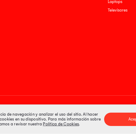
Laptops
Televisores
Medios de pago
a de navegación y analizar el uso del sitio. Al hacer
e cookies en su dispositivo. Para más información sobre
Ace
itamos a revisar nuestra
Política de Cookies
.