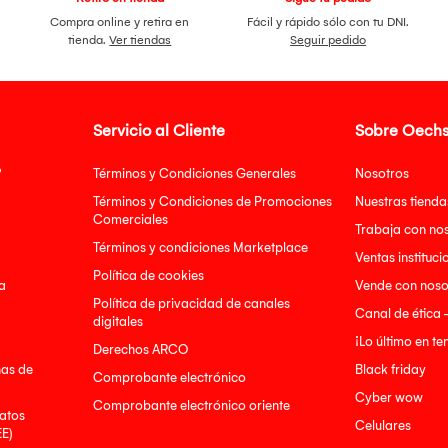
Compra online y retira en
Fácil y rápido sólo con tu DNI.
tienda.
Ver tiendas
Seguir pedido
Servicio al Cliente
Sobre Oechs
?
Términos y Condiciones Generales
Nosotros
Términos y Condiciones de Promociones
Nuestras tienda
Comerciales
Trabaja con no
Términos y condiciones Marketplace
Ventas instituci
Política de cookies
a
Vende con noso
Política de privacidad de canales
Canal de ética 
digitales
¡Lo último en t
Derechos ARCO
nas de
Black friday
Comprobante electrónico
Cyber wow
Comprobante electrónico oriente
atos
Celulares
EE)