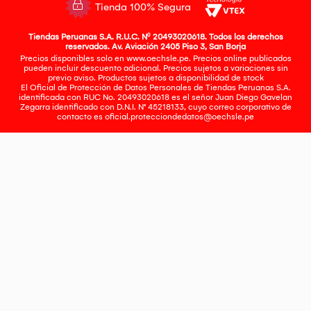
Tienda 100% Segura
Tiendas Peruanas S.A. R.U.C. Nº 20493020618. Todos los derechos
reservados. Av. Aviación 2405 Piso 3, San Borja
Precios disponibles solo en www.oechsle.pe. Precios online publicados
pueden incluir descuento adicional. Precios sujetos a variaciones sin
previo aviso. Productos sujetos a disponibilidad de stock
El Oficial de Protección de Datos Personales de Tiendas Peruanas S.A.
identificada con RUC No. 20493020618 es el señor Juan Diego Gavelan
Zegarra identificado con D.N.I. N° 45218133, cuyo correo corporativo de
contacto es
oficial.protecciondedatos@oechsle.pe