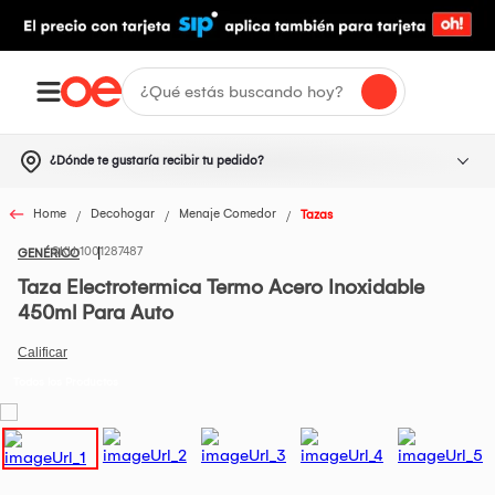
¿Dónde te gustaría recibir tu pedido?
Home
Decohogar
Menaje Comedor
Tazas
1001287487
GENÉRICO
Taza Electrotermica Termo Acero Inoxidable
450ml Para Auto
Todos los Productos