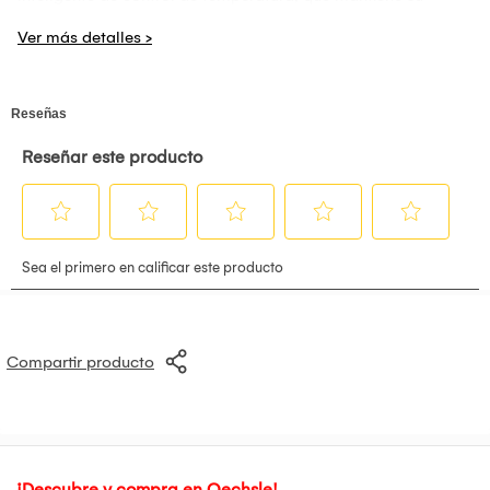
bebida a la temperatura perfecta. Su aislamiento al vacío de
doble capa mantiene las bebidas calientes durante horas.
Si el producto presenta fallas de funcionamiento, debe ser
llevado a los Centros de Servicio Técnico Autorizados segun
la marca o a nuestro almacén, El tiempo para darle solucion
varia. pero en su mayoria son 15 días habiles,. Donde se
reparará o cambiará el producto, en caso amerite. La
garantía no será válida en los siguientes casos: uso
incorrecto, incumplimiento de las instrucciones del manual
de instrucciones, uso en condiciones distintas a las
normales, desgaste normal de los accesorios, desarme,
reparación y/o alteración del producto por personas o
talleres de servicios no autorizados, o daños causados por
agentes naturales, golpes, caídas, traslados, líquidos,
polvos e insectos.
Compartir producto
¡Descubre y compra en Oechsle!