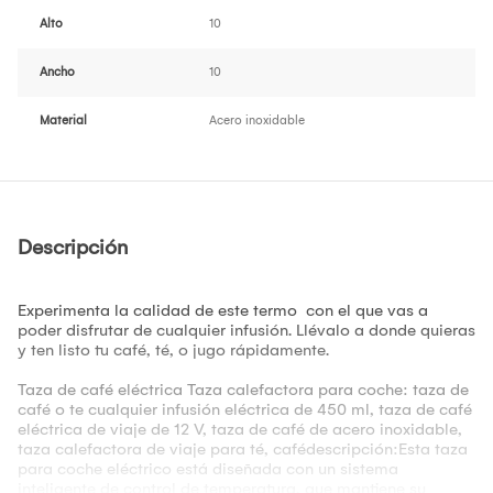
Alto
10
Ancho
10
Material
Acero inoxidable
Descripción
Experimenta la calidad de este termo con el que vas a
poder disfrutar de cualquier infusión. Llévalo a donde quieras
y ten listo tu café, té, o jugo rápidamente.
Taza de café eléctrica Taza calefactora para coche: taza de
café o te cualquier infusión eléctrica de 450 ml, taza de café
eléctrica de viaje de 12 V, taza de café de acero inoxidable,
taza calefactora de viaje para té, cafédescripción:Esta taza
para coche eléctrico está diseñada con un sistema
inteligente de control de temperatura, que mantiene su