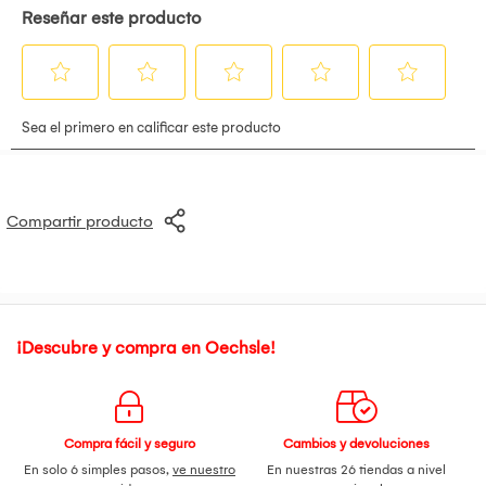
Soporte Maximo Monitores 4
Resolucion Maxima Digital 7680 X 4320
Api Directx 12 Ultimate
Opengl 4.6
Consumo 180 Watt
Fuente Recomendada 600 Watt
Conectores Power 1 X 8-Pin Pcie Power 1
Dimensiones 245 X 119 X 42 Mm
Largo Video Card 245 Mm
Numero De Fans 2
Compartir producto
¡Descubre y compra en Oechsle!
Compra fácil y seguro
Cambios y devoluciones
En solo 6 simples pasos,
ve nuestro
En nuestras 26 tiendas a nivel