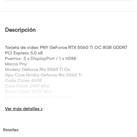
Descripción
Tarjeta de video PNY GeForce RTX 5060 Ti OC 8GB GDDR7
PCI Express 5.0 x8
Puertos: 3 x DisplayPort / 1 x HDMI
Marca Pny
Modelo Geforce Rtx 5060 Ti Oc
Gpu Core Nvidia Geforce Rtx 5060 Ti
Cuda Cores 4608
Core Clock 2407 Mhz
Boost Clock 2692 Mhz
Memoria Capacidad 8 Gigabyte
Tipo Gddr7
Bus 128 Bit
Ancho De Banda 448 Gigabyte/Seg
Velocidad 28 Gbps
Interfaz Pci Express X16 Slot, Pcie 5.0 Modo X8
Salidas, Monitores, Resolucion Hdmi 1
Displayport 3