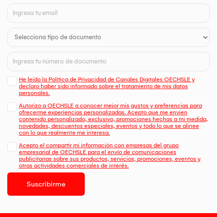
He leído la Política de Privacidad de Canales Digitales OECHSLE y
declaro haber sido informado sobre el tratamiento de mis datos
personales.
Autorizo a OECHSLE a conocer mejor mis gustos y preferencias para
ofrecerme experiencias personalizadas. Acepto que me envien
contenido personalizado, exclusivo, promociones hechas a mi medida,
novedades, descuentos especiales, eventos y todo lo que se alinee
con lo que realmente me interesa.
Acepto el compartir mi información con empresas del grupo
empresarial de OECHSLE para el envío de comunicaciones
publicitarias sobre sus productos, servicios, promociones, eventos y
otras actividades comerciales de interés.
Suscribirme