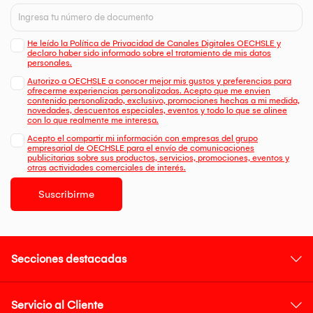
He leído la Política de Privacidad de Canales Digitales OECHSLE y
declaro haber sido informado sobre el tratamiento de mis datos
personales.
Autorizo a OECHSLE a conocer mejor mis gustos y preferencias para
ofrecerme experiencias personalizadas. Acepto que me envien
contenido personalizado, exclusivo, promociones hechas a mi medida,
novedades, descuentos especiales, eventos y todo lo que se alinee
con lo que realmente me interesa.
Acepto el compartir mi información con empresas del grupo
empresarial de OECHSLE para el envío de comunicaciones
publicitarias sobre sus productos, servicios, promociones, eventos y
otras actividades comerciales de interés.
Suscribirme
Secciones destacadas
Servicio al Cliente