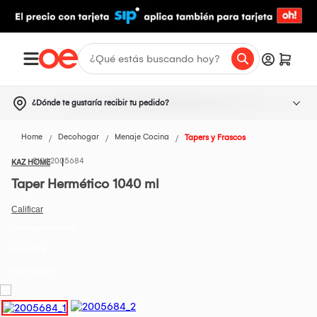
¿Dónde te gustaría recibir tu pedido?
Home
Decohogar
Menaje Cocina
Tapers y Frascos
2005684
KAZ HOME
Taper Hermético 1040 ml
Todos los Productos
Tapers BTS
Tapers DECO