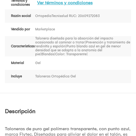
Términos y
Ver términos y condiciones
condiciones
Razón social
OrtopediaTecnisalud RUC: 20609272083
Vendido por
Marketplace
Talonera diseñada para la absorción del impacto
ocasionado al caminar o trotar|Prevención y tratamiento de
Características
tendinitis y espolón|Punto blando azul en gel de menor
densidad que se adapta a la anatomía del
pie|Blandas|Color: Transparente|
Material
Gel
Incluye
Taloneras Ortopédica Gel
Descripción
Taloneras de puro gel polímero transparente, con punto azul,
marca Flytec. Diseñadas para aliviar el dolor en el talón, es