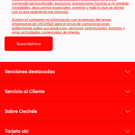
contenido personalizado, exclusivo, promociones hechas a mi medida,
novedades, descuentos especiales, eventos y todo lo que se alinee
con lo que realmente me interesa.
Acepto el compartir mi información con empresas del grupo
empresarial de OECHSLE para el envío de comunicaciones
publicitarias sobre sus productos, servicios, promociones, eventos y
otras actividades comerciales de interés.
Suscribirme
Secciones destacadas
Servicio al Cliente
Sobre Oechsle
Tarjeta oh!