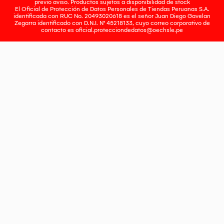
previo aviso. Productos sujetos a disponibilidad de stock
El Oficial de Protección de Datos Personales de Tiendas Peruanas S.A.
identificada con RUC No. 20493020618 es el señor Juan Diego Gavelan
Zegarra identificado con D.N.I. N° 45218133, cuyo correo corporativo de
contacto es
oficial.protecciondedatos@oechsle.pe