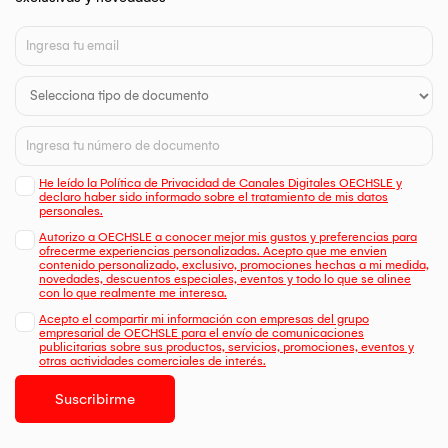
He leído la Política de Privacidad de Canales Digitales OECHSLE y
declaro haber sido informado sobre el tratamiento de mis datos
personales.
Autorizo a OECHSLE a conocer mejor mis gustos y preferencias para
ofrecerme experiencias personalizadas. Acepto que me envien
contenido personalizado, exclusivo, promociones hechas a mi medida,
novedades, descuentos especiales, eventos y todo lo que se alinee
con lo que realmente me interesa.
Acepto el compartir mi información con empresas del grupo
empresarial de OECHSLE para el envío de comunicaciones
publicitarias sobre sus productos, servicios, promociones, eventos y
otras actividades comerciales de interés.
Suscribirme