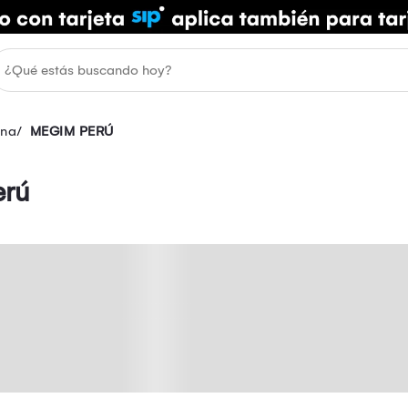
ina
MEGIM PERÚ
erú