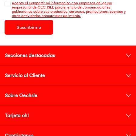
Acepto el compartir mi información con empresas del grupo
empresarial de OECHSLE para el envío de comunicaciones
publicitarias sobre sus productos, servicios, promociones, eventos y
otras actividades comerciales de interés.
Suscribirme
Secciones destacadas
Servicio al Cliente
Sobre Oechsle
Tarjeta oh!
Contáctanos