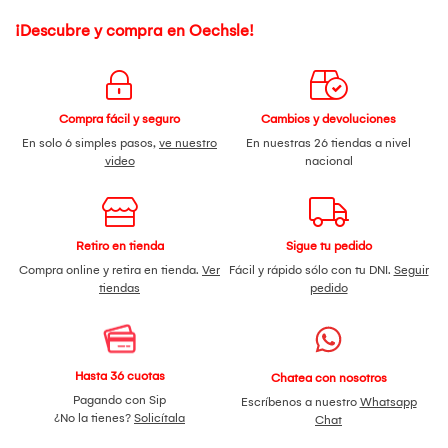
¡Descubre y compra en Oechsle!
Compra fácil y seguro
Cambios y devoluciones
En solo 6 simples pasos,
ve nuestro
En nuestras 26 tiendas a nivel
video
nacional
Retiro en tienda
Sigue tu pedido
Compra online y retira en tienda.
Ver
Fácil y rápido sólo con tu DNI.
Seguir
tiendas
pedido
Hasta 36 cuotas
Chatea con nosotros
Pagando con Sip
Escríbenos a nuestro
Whatsapp
¿No la tienes?
Solicítala
Chat