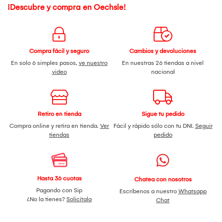
¡Descubre y compra en Oechsle!
Compra fácil y seguro
Cambios y devoluciones
En solo 6 simples pasos,
ve nuestro
En nuestras 26 tiendas a nivel
video
nacional
Retiro en tienda
Sigue tu pedido
Compra online y retira en tienda.
Ver
Fácil y rápido sólo con tu DNI.
Seguir
tiendas
pedido
Hasta 36 cuotas
Chatea con nosotros
Pagando con Sip
Escríbenos a nuestro
Whatsapp
¿No la tienes?
Solicítala
Chat