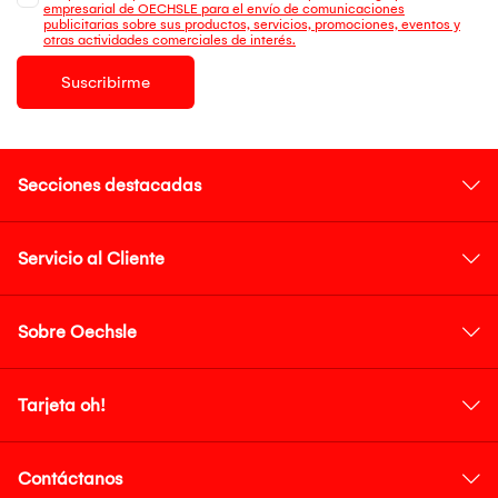
empresarial de OECHSLE para el envío de comunicaciones
publicitarias sobre sus productos, servicios, promociones, eventos y
otras actividades comerciales de interés.
Suscribirme
Secciones destacadas
Servicio al Cliente
Sobre Oechsle
Tarjeta oh!
Contáctanos