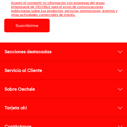
Acepto el compartir mi información con empresas del grupo
empresarial de OECHSLE para el envío de comunicaciones
publicitarias sobre sus productos, servicios, promociones, eventos y
otras actividades comerciales de interés.
Suscribirme
Secciones destacadas
Servicio al Cliente
Sobre Oechsle
Tarjeta oh!
Contáctanos