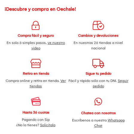
¡Descubre y compra en Oechsle!
Compra fácil y seguro
Cambios y devoluciones
En solo 6 simples pasos,
ve nuestro
En nuestras 26 tiendas a nivel
video
nacional
Retiro en tienda
Sigue tu pedido
Compra online y retira en tienda.
Ver
Fácil y rápido sólo con tu DNI.
Seguir
tiendas
pedido
Hasta 36 cuotas
Chatea con nosotros
Pagando con Sip
Escríbenos a nuestro
Whatsapp
¿No la tienes?
Solicítala
Chat