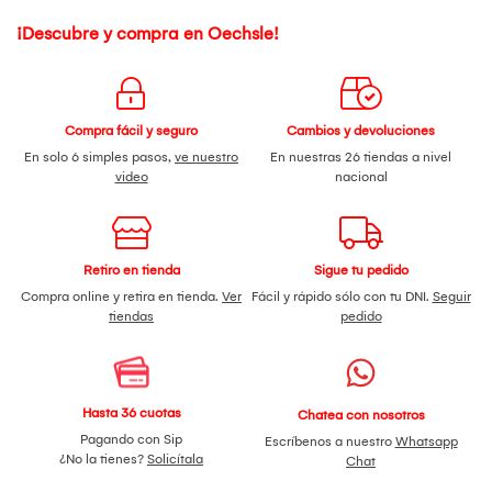
¡Descubre y compra en Oechsle!
Compra fácil y seguro
Cambios y devoluciones
En solo 6 simples pasos,
ve nuestro
En nuestras 26 tiendas a nivel
video
nacional
Retiro en tienda
Sigue tu pedido
Compra online y retira en tienda.
Ver
Fácil y rápido sólo con tu DNI.
Seguir
tiendas
pedido
Hasta 36 cuotas
Chatea con nosotros
Pagando con Sip
Escríbenos a nuestro
Whatsapp
¿No la tienes?
Solicítala
Chat