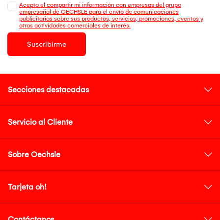
Acepto el compartir mi información con empresas del grupo
empresarial de OECHSLE para el envío de comunicaciones
publicitarias sobre sus productos, servicios, promociones, eventos y
otras actividades comerciales de interés.
Suscribirme
Secciones destacadas
Servicio al Cliente
Sobre Oechsle
Tarjeta oh!
Contáctanos