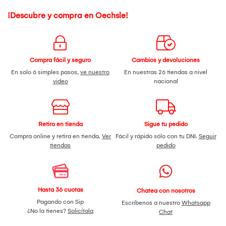
¡Descubre y compra en Oechsle!
Compra fácil y seguro
Cambios y devoluciones
En solo 6 simples pasos,
ve nuestro
En nuestras 26 tiendas a nivel
video
nacional
Retiro en tienda
Sigue tu pedido
Compra online y retira en tienda.
Ver
Fácil y rápido sólo con tu DNI.
Seguir
tiendas
pedido
Hasta 36 cuotas
Chatea con nosotros
Pagando con Sip
Escríbenos a nuestro
Whatsapp
¿No la tienes?
Solicítala
Chat