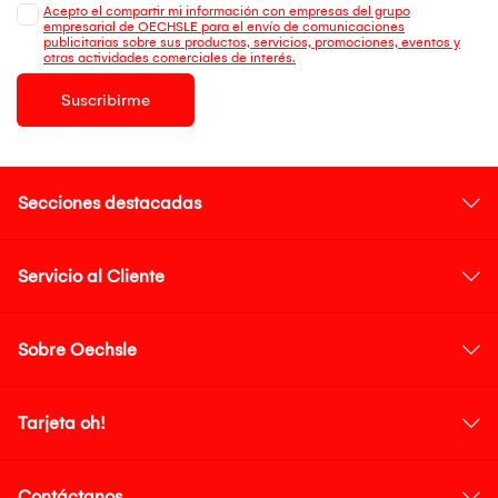
Acepto el compartir mi información con empresas del grupo
empresarial de OECHSLE para el envío de comunicaciones
publicitarias sobre sus productos, servicios, promociones, eventos y
otras actividades comerciales de interés.
Suscribirme
Secciones destacadas
Servicio al Cliente
Sobre Oechsle
Tarjeta oh!
Contáctanos