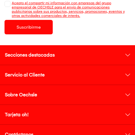
Acepto el compartir mi información con empresas del grupo
empresarial de OECHSLE para el envío de comunicaciones
publicitarias sobre sus productos, servicios, promociones, eventos y
otras actividades comerciales de interés.
Suscribirme
Secciones destacadas
Servicio al Cliente
Sobre Oechsle
Tarjeta oh!
Contáctanos