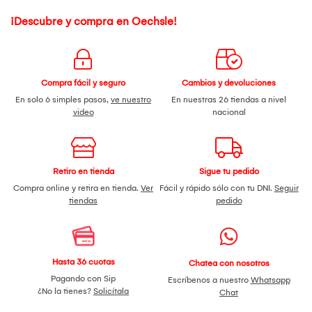
¡Descubre y compra en Oechsle!
Compra fácil y seguro
Cambios y devoluciones
En solo 6 simples pasos,
ve nuestro
En nuestras 26 tiendas a nivel
video
nacional
Retiro en tienda
Sigue tu pedido
Compra online y retira en tienda.
Ver
Fácil y rápido sólo con tu DNI.
Seguir
tiendas
pedido
Hasta 36 cuotas
Chatea con nosotros
Pagando con Sip
Escríbenos a nuestro
Whatsapp
¿No la tienes?
Solicítala
Chat