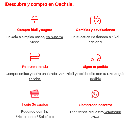
¡Descubre y compra en Oechsle!
Compra fácil y seguro
Cambios y devoluciones
En solo 6 simples pasos,
ve nuestro
En nuestras 26 tiendas a nivel
video
nacional
Retiro en tienda
Sigue tu pedido
Compra online y retira en tienda.
Ver
Fácil y rápido sólo con tu DNI.
Seguir
tiendas
pedido
Hasta 36 cuotas
Chatea con nosotros
Pagando con Sip
Escríbenos a nuestro
Whatsapp
¿No la tienes?
Solicítala
Chat