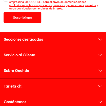
empresarial de OECHSLE para el envío de comunicaciones
publicitarias sobre sus productos, servicios, promociones, eventos y
otras actividades comerciales de interés.
Suscribirme
Secciones destacadas
Servicio al Cliente
Sobre Oechsle
Tarjeta oh!
Contáctanos