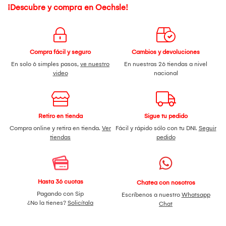
¡Descubre y compra en Oechsle!
Compra fácil y seguro
Cambios y devoluciones
En solo 6 simples pasos,
ve nuestro
En nuestras 26 tiendas a nivel
video
nacional
Retiro en tienda
Sigue tu pedido
Compra online y retira en tienda.
Ver
Fácil y rápido sólo con tu DNI.
Seguir
tiendas
pedido
Hasta 36 cuotas
Chatea con nosotros
Pagando con Sip
Escríbenos a nuestro
Whatsapp
¿No la tienes?
Solicítala
Chat