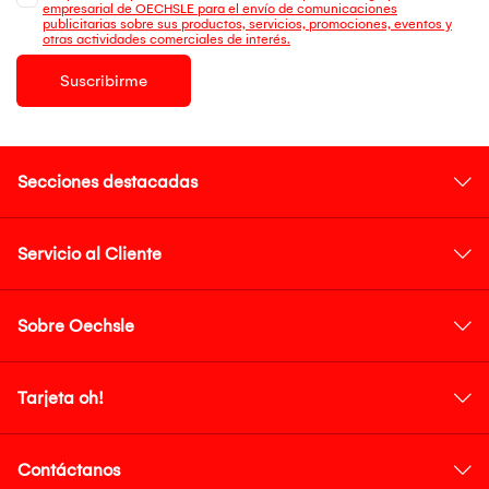
empresarial de OECHSLE para el envío de comunicaciones
publicitarias sobre sus productos, servicios, promociones, eventos y
otras actividades comerciales de interés.
Suscribirme
Secciones destacadas
Servicio al Cliente
Sobre Oechsle
Tarjeta oh!
Contáctanos