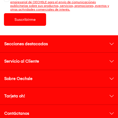
empresarial de OECHSLE para el envío de comunicaciones
publicitarias sobre sus productos, servicios, promociones, eventos y
otras actividades comerciales de interés.
Suscribirme
Secciones destacadas
Servicio al Cliente
Sobre Oechsle
Tarjeta oh!
Contáctanos