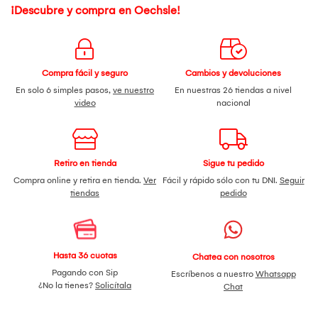
¡Descubre y compra en Oechsle!
Compra fácil y seguro
Cambios y devoluciones
En solo 6 simples pasos,
ve nuestro
En nuestras 26 tiendas a nivel
video
nacional
Retiro en tienda
Sigue tu pedido
Compra online y retira en tienda.
Ver
Fácil y rápido sólo con tu DNI.
Seguir
tiendas
pedido
Hasta 36 cuotas
Chatea con nosotros
Pagando con Sip
Escríbenos a nuestro
Whatsapp
¿No la tienes?
Solicítala
Chat