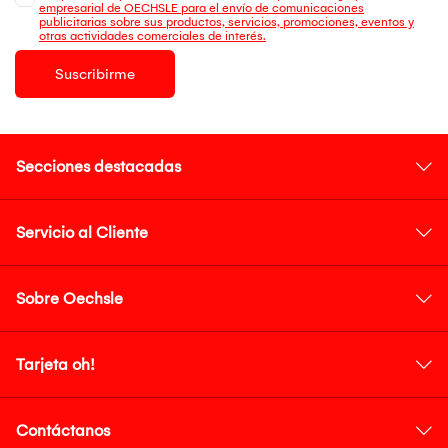
empresarial de OECHSLE para el envío de comunicaciones
publicitarias sobre sus productos, servicios, promociones, eventos y
otras actividades comerciales de interés.
Suscribirme
Secciones destacadas
Servicio al Cliente
Sobre Oechsle
Tarjeta oh!
Contáctanos