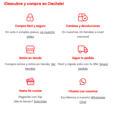
¡Descubre y compra en Oechsle!
Compra fácil y seguro
Cambios y devoluciones
En solo 6 simples pasos,
ve nuestro
En nuestras 26 tiendas a nivel
video
nacional
Retiro en tienda
Sigue tu pedido
Compra online y retira en tienda.
Ver
Fácil y rápido sólo con tu DNI.
Seguir
tiendas
pedido
Hasta 36 cuotas
Chatea con nosotros
Pagando con Sip
Escríbenos a nuestro
Whatsapp
¿No la tienes?
Solicítala
Chat