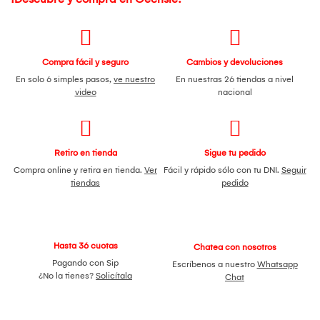
Compra fácil y seguro
Cambios y devoluciones
En solo 6 simples pasos,
ve nuestro
En nuestras 26 tiendas a nivel
video
nacional
Retiro en tienda
Sigue tu pedido
Compra online y retira en tienda.
Ver
Fácil y rápido sólo con tu DNI.
Seguir
tiendas
pedido
Hasta 36 cuotas
Chatea con nosotros
Pagando con Sip
Escríbenos a nuestro
Whatsapp
¿No la tienes?
Solicítala
Chat