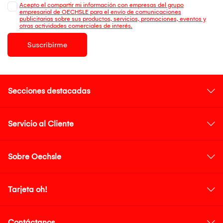
Acepto el compartir mi información con empresas del grupo
empresarial de OECHSLE para el envío de comunicaciones
publicitarias sobre sus productos, servicios, promociones, eventos y
otras actividades comerciales de interés.
Suscribirme
Secciones destacadas
Servicio al Cliente
Sobre Oechsle
Tarjeta oh!
Contáctanos