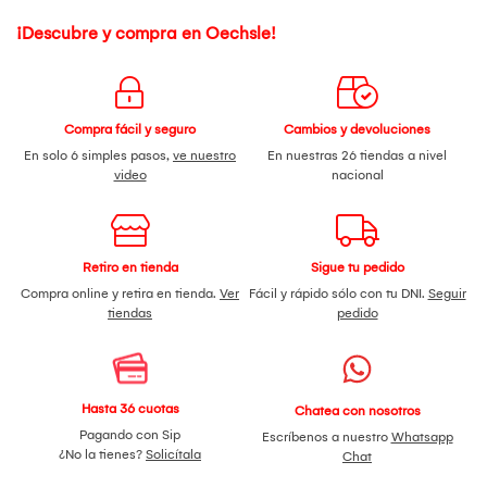
¡Descubre y compra en Oechsle!
Compra fácil y seguro
Cambios y devoluciones
En solo 6 simples pasos,
ve nuestro
En nuestras 26 tiendas a nivel
video
nacional
Retiro en tienda
Sigue tu pedido
Compra online y retira en tienda.
Ver
Fácil y rápido sólo con tu DNI.
Seguir
tiendas
pedido
Hasta 36 cuotas
Chatea con nosotros
Pagando con Sip
Escríbenos a nuestro
Whatsapp
¿No la tienes?
Solicítala
Chat