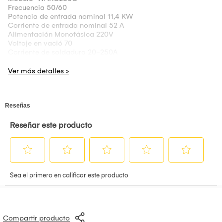
Frecuencia 50/60
Potencia de entrada nominal 11,4 KW
Corriente de entrada nominal 52 A
Alimentación Monofásica 220V
Voltaje en vació 70
Corriente de soldadura 20-250A
Voltaje de soldadura 20.8 -30
VRD SI
Ciclo de trabajo (%) 40°C 158A al 100%
Clase de protección IP21S
Enfriamiento: Aire
Tipos de electrodos 6011, 6010, 6013, 7018
Peso: 5,6 KG
Incluye
:
Grapa Tierra
Porta Electrodo
Careta WARC o Soldamundo (El diseño de la careta puede
variar)
Características
Amperímetro Digital: Control de amperaje variable con
medidor digital, para una visualización simultánea de la
Compartir producto
corriente de soldadura.