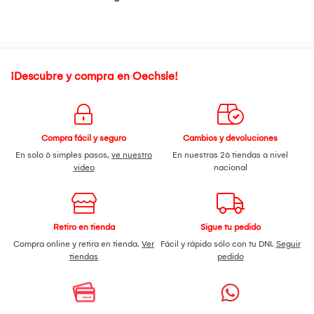
Protecciones: Equipado con sistemas de protección de
temperatura.
Modo Tig: Función TIG (raspado)
FUNCIÓN ARC FORCE
¡Descubre y compra en Oechsle!
Compra fácil y seguro
Cambios y devoluciones
En solo 6 simples pasos,
ve nuestro
En nuestras 26 tiendas a nivel
video
nacional
Retiro en tienda
Sigue tu pedido
Compra online y retira en tienda.
Ver
Fácil y rápido sólo con tu DNI.
Seguir
tiendas
pedido