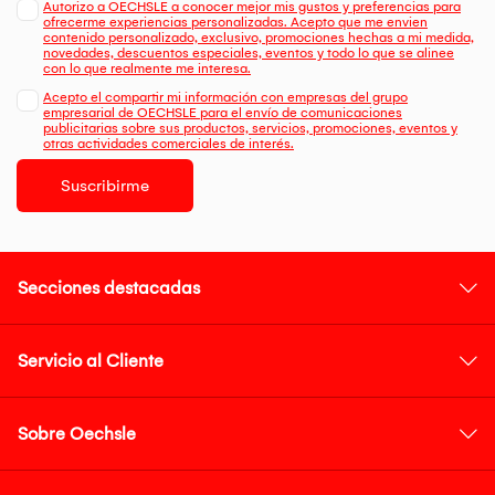
Autorizo a OECHSLE a conocer mejor mis gustos y preferencias para
ofrecerme experiencias personalizadas. Acepto que me envien
contenido personalizado, exclusivo, promociones hechas a mi medida,
novedades, descuentos especiales, eventos y todo lo que se alinee
con lo que realmente me interesa.
Acepto el compartir mi información con empresas del grupo
empresarial de OECHSLE para el envío de comunicaciones
publicitarias sobre sus productos, servicios, promociones, eventos y
otras actividades comerciales de interés.
Suscribirme
Secciones destacadas
Servicio al Cliente
Sobre Oechsle