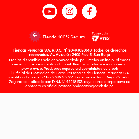
Tienda 100% Segura
Tiendas Peruanas S.A. R.U.C. Nº 20493020618. Todos los derechos
reservados. Av. Aviación 2405 Piso 3, San Borja
Precios disponibles solo en www.oechsle.pe. Precios online publicados
pueden incluir descuento adicional. Precios sujetos a variaciones sin
previo aviso. Productos sujetos a disponibilidad de stock
El Oficial de Protección de Datos Personales de Tiendas Peruanas S.A.
identificada con RUC No. 20493020618 es el señor Juan Diego Gavelan
Zegarra identificado con D.N.I. N° 45218133, cuyo correo corporativo de
contacto es
oficial.protecciondedatos@oechsle.pe