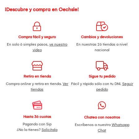
¡Descubre y compra en Oechsle!
Compra fácil y seguro
Cambios y devoluciones
En solo 6 simples pasos,
ve nuestro
En nuestras 26 tiendas a nivel
video
nacional
Retiro en tienda
Sigue tu pedido
Compra online y retira en tienda.
Ver
Fácil y rápido sólo con tu DNI.
Seguir
tiendas
pedido
Hasta 36 cuotas
Chatea con nosotros
Pagando con Sip
Escríbenos a nuestro
Whatsapp
¿No la tienes?
Solicítala
Chat