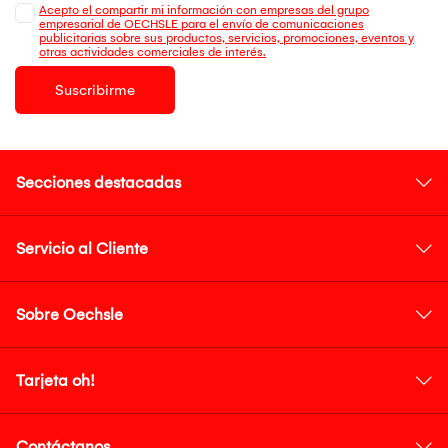
Acepto el compartir mi información con empresas del grupo
empresarial de OECHSLE para el envío de comunicaciones
publicitarias sobre sus productos, servicios, promociones, eventos y
otras actividades comerciales de interés.
Suscribirme
Secciones destacadas
Servicio al Cliente
Sobre Oechsle
Tarjeta oh!
Contáctanos