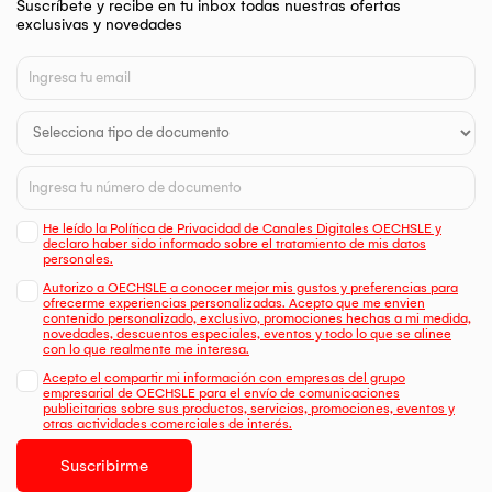
Suscríbete y recibe en tu inbox todas nuestras ofertas
exclusivas y novedades
He leído la Política de Privacidad de Canales Digitales OECHSLE y
declaro haber sido informado sobre el tratamiento de mis datos
personales.
Autorizo a OECHSLE a conocer mejor mis gustos y preferencias para
ofrecerme experiencias personalizadas. Acepto que me envien
contenido personalizado, exclusivo, promociones hechas a mi medida,
novedades, descuentos especiales, eventos y todo lo que se alinee
con lo que realmente me interesa.
Acepto el compartir mi información con empresas del grupo
empresarial de OECHSLE para el envío de comunicaciones
publicitarias sobre sus productos, servicios, promociones, eventos y
otras actividades comerciales de interés.
Suscribirme