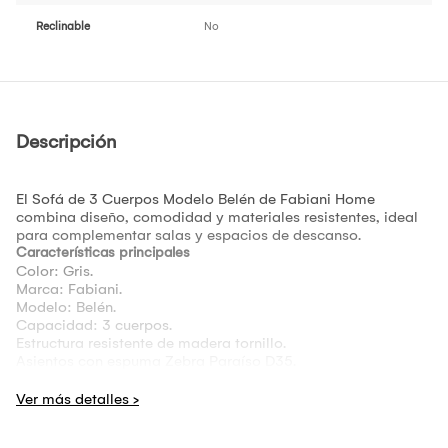
Reclinable
No
Descripción
El Sofá de 3 Cuerpos Modelo Belén de Fabiani Home
combina diseño, comodidad y materiales resistentes, ideal
para complementar salas y espacios de descanso.
Características principales
Color: Gris.
Marca: Fabiani.
Modelo: Belén.
Capacidad: 3 cuerpos.
Estructura resistente de madera tornillo.
Asientos con espuma Zebra Paraíso D35.
Tapizado en tela antifluido.
Producto totalmente ensamblado.
Fabricado en Perú.
Medidas del producto