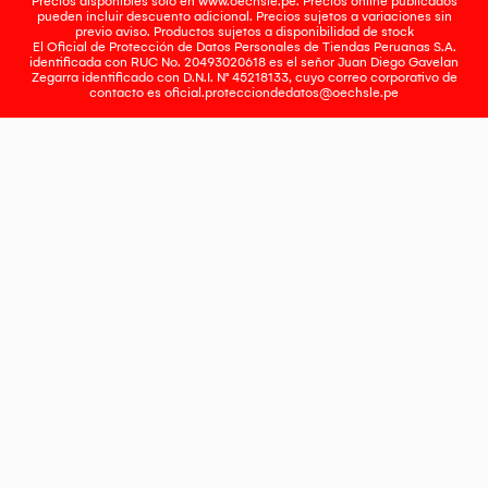
Precios disponibles solo en www.oechsle.pe. Precios online publicados
pueden incluir descuento adicional. Precios sujetos a variaciones sin
previo aviso. Productos sujetos a disponibilidad de stock
El Oficial de Protección de Datos Personales de Tiendas Peruanas S.A.
identificada con RUC No. 20493020618 es el señor Juan Diego Gavelan
Zegarra identificado con D.N.I. N° 45218133, cuyo correo corporativo de
contacto es
oficial.protecciondedatos@oechsle.pe