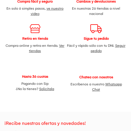
Compra fácil y seguro
Cambios y devoluciones
En solo 6 simples pasos,
ve nuestro
En nuestras 26 tiendas a nivel
video
nacional
Retiro en tienda
Sigue tu pedido
Compra online y retira en tienda.
Ver
Fácil y rápido sólo con tu DNI.
Seguir
tiendas
pedido
Hasta 36 cuotas
Chatea con nosotros
Pagando con Sip
Escríbenos a nuestro
Whatsapp
¿No la tienes?
Solicítala
Chat
¡Recibe nuestras ofertas y novedades!