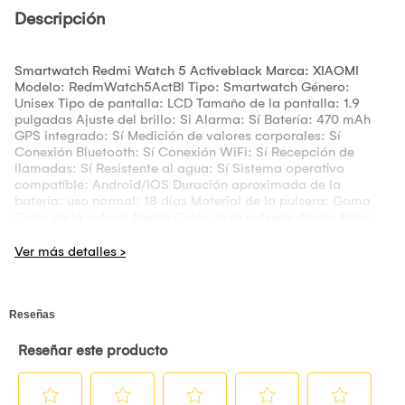
Descripción
Smartwatch Redmi Watch 5 Activeblack Marca: XIAOMI
Modelo: RedmWatch5ActBl Tipo: Smartwatch Género:
Unisex Tipo de pantalla: LCD Tamaño de la pantalla: 1.9
pulgadas Ajuste del brillo: Si Alarma: Sí Batería: 470 mAh
GPS integrado: Sí Medición de valores corporales: Sí
Conexión Bluetooth: Sí Conexión WiFi: Sí Recepción de
llamadas: Sí Resistente al agua: Sí Sistema operativo
compatible: Android/IOS Duración aproximada de la
batería: uso normal: 18 días Material de la pulsera: Goma
Color de la esfera: Negro Color de la pulsera: Negro Peso:
30.6 Hecho en: China Garantía del proveedor: 12 meses
Información adicional: Redmi Watch 5 Active / Cable de
carga magnética / Manual de usuario (incluido aviso de
garantía) Peru Smart SAC, empresa dedicada a la venta de
todo tipo de Smartphones, Mac, Laptops y Tecnología.
Ofrece garantía y seguridad para fallas de fabricación para
todos sus clientes. Para más detalles de la garantía, consulte
en: www.peru-smart.com