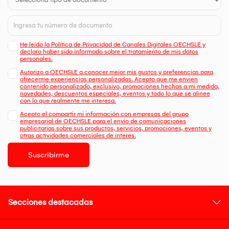
He leído la Política de Privacidad de Canales Digitales OECHSLE y
declaro haber sido informado sobre el tratamiento de mis datos
personales.
Autorizo a OECHSLE a conocer mejor mis gustos y preferencias para
ofrecerme experiencias personalizadas. Acepto que me envien
contenido personalizado, exclusivo, promociones hechas a mi medida,
novedades, descuentos especiales, eventos y todo lo que se alinee
con lo que realmente me interesa.
Acepto el compartir mi información con empresas del grupo
empresarial de OECHSLE para el envío de comunicaciones
publicitarias sobre sus productos, servicios, promociones, eventos y
otras actividades comerciales de interés.
Suscribirme
Secciones destacadas