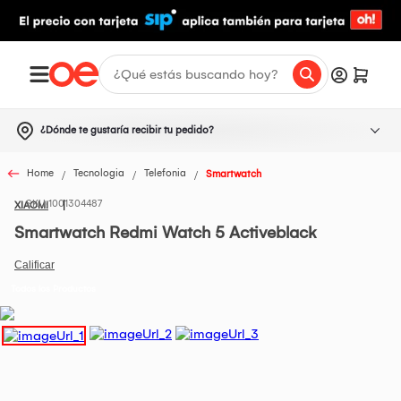
¿Dónde te gustaría recibir tu pedido?
Home
Tecnologia
Telefonia
Smartwatch
1001304487
XIAOMI
Smartwatch Redmi Watch 5 Activeblack
Todos los Productos