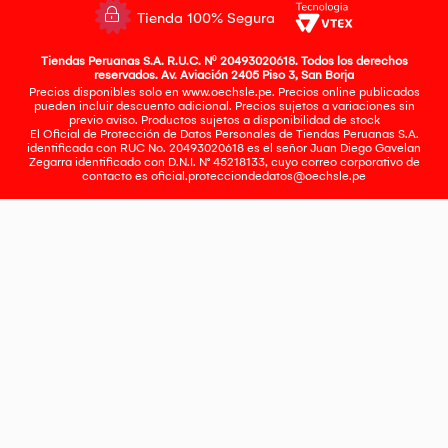
Tienda 100% Segura
Tiendas Peruanas S.A. R.U.C. Nº 20493020618. Todos los derechos
reservados. Av. Aviación 2405 Piso 3, San Borja
Precios disponibles solo en www.oechsle.pe. Precios online publicados
pueden incluir descuento adicional. Precios sujetos a variaciones sin
previo aviso. Productos sujetos a disponibilidad de stock
El Oficial de Protección de Datos Personales de Tiendas Peruanas S.A.
identificada con RUC No. 20493020618 es el señor Juan Diego Gavelan
Zegarra identificado con D.N.I. N° 45218133, cuyo correo corporativo de
contacto es
oficial.protecciondedatos@oechsle.pe