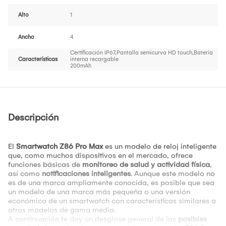
Alto
1
Ancho
4
Certificación IP67,Pantalla semicurva HD touch,Batería
Características
interna recargable
200mAh
Descripción
El
Smartwatch Z86 Pro Max
es un modelo de reloj inteligente
que, como muchos dispositivos en el mercado, ofrece
funciones básicas de
monitoreo de salud y actividad física
,
así como
notificaciones inteligentes
. Aunque este modelo no
es de una marca ampliamente conocida, es posible que sea
un modelo de una marca más pequeña o una versión
económica de un smartwatch con características similares a
otros modelos de gama media.
A continuación te doy un desglose general de las
posibles