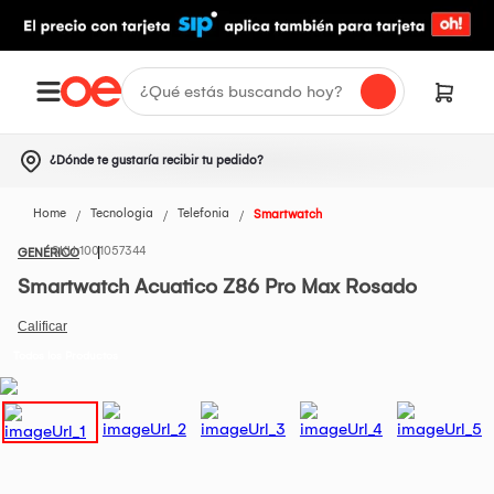
¿Dónde te gustaría recibir tu pedido?
Home
Tecnologia
Telefonia
Smartwatch
1001057344
GENÉRICO
Smartwatch Acuatico Z86 Pro Max Rosado
Todos los Productos