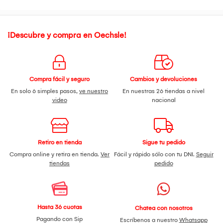
nutre, da vida a los cabellos apagados, da la cantidad justa
de volumen y modela suavemente los rizos sin dejar
residuos. Para cabello encrespado y rizado.
Mezcla de Aceites de Extracto de Argán, Coco, Linaza y
¡Descubre y compra en Oechsle!
Amaranto.
Compra fácil y seguro
Cambios y devoluciones
En solo 6 simples pasos,
ve nuestro
En nuestras 26 tiendas a nivel
video
nacional
Retiro en tienda
Sigue tu pedido
Compra online y retira en tienda.
Ver
Fácil y rápido sólo con tu DNI.
Seguir
tiendas
pedido
Hasta 36 cuotas
Chatea con nosotros
Pagando con Sip
Escríbenos a nuestro
Whatsapp