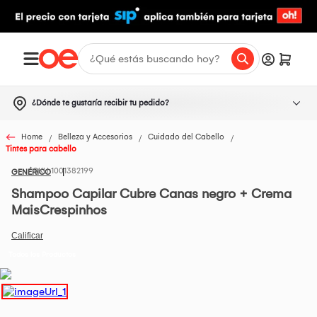
¿Dónde te gustaría recibir tu pedido?
Home
Belleza y Accesorios
Cuidado del Cabello
Tintes para cabello
1001382199
GENÉRICO
Shampoo Capilar Cubre Canas negro + Crema
MaisCrespinhos
Todos los Productos