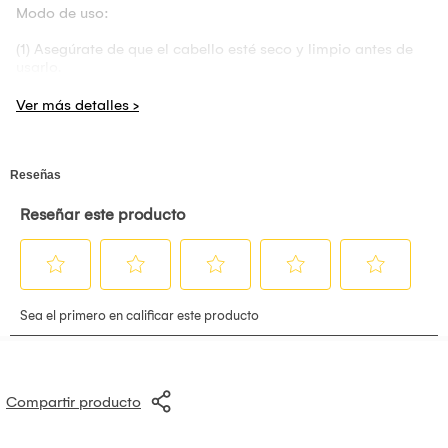
Modo de uso:
(1) Asegúrate de que el cabello esté seco y limpio antes de
usarlo.
(2) Use los guantes.
(3) Exprima la crema, mezcle uniformemente y aplique sobre
el cabello.
(4) Masajee el cabello ligeramente hasta que la crema se
extienda uniformemente sobre el cabello. Mantenga la crema
sobre el cabello durante 5-8 minutos. Si el cabello es más
voluminoso, usé 2-3 sobres por vez.
(5) Lavar y secar el cabello.
Máscara #Mais Crespinhos 2 en 1 - 1 kg.:
Combinamos activos que aportan nutrición, brillo y efecto
anti-frizz. Además, se libera toda la línea, es decir, sin
Compartir producto
sulfatos, parabenos, vaselina y aceite mineral. Y lo mejor de
todo está por venir: se puede utilizar como Crema de
Tratamiento y Crema de Peinado. Elimina el encrespamiento,