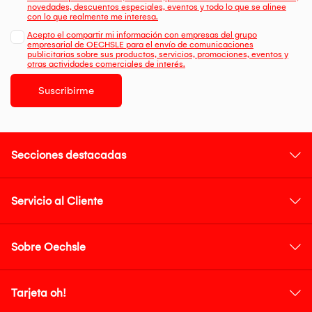
novedades, descuentos especiales, eventos y todo lo que se alinee
con lo que realmente me interesa.
Acepto el compartir mi información con empresas del grupo
empresarial de OECHSLE para el envío de comunicaciones
publicitarias sobre sus productos, servicios, promociones, eventos y
otras actividades comerciales de interés.
Suscribirme
Secciones destacadas
Servicio al Cliente
Sobre Oechsle
Tarjeta oh!