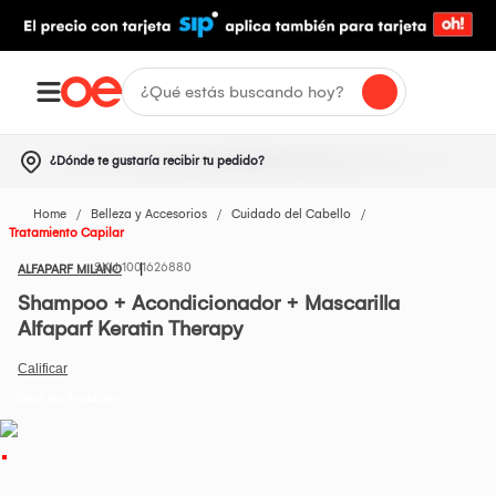
¿Dónde te gustaría recibir tu pedido?
Home
Belleza y Accesorios
Cuidado del Cabello
Tratamiento Capilar
1001626880
ALFAPARF MILANO
Shampoo + Acondicionador + Mascarilla
Alfaparf Keratin Therapy
Todos los Productos