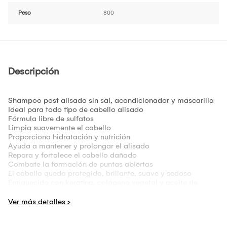
Peso
800
Descripción
Shampoo post alisado sin sal, acondicionador y mascarilla
Ideal para todo tipo de cabello alisado
Fórmula libre de sulfatos
Limpia suavemente el cabello
Proporciona hidratación y nutrición
Ayuda a mantener y prolongar el alisado
Repara y fortalece el cabello dañado
Combate la formación de puntas abiertas
El cabello queda protegido, brillante, suave y sedoso
Enriquecido con keratina, colágeno vegetal y aceite de
babasú
Contenido de cada frasco: Shampoo 250ml,
Acondicionador 250ml, Mascarilla 200ml
No se aceptan devoluciones