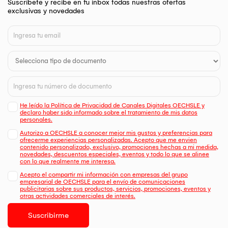
Suscríbete y recibe en tu inbox todas nuestras ofertas
exclusivas y novedades
He leído la Política de Privacidad de Canales Digitales OECHSLE y
declaro haber sido informado sobre el tratamiento de mis datos
personales.
Autorizo a OECHSLE a conocer mejor mis gustos y preferencias para
ofrecerme experiencias personalizadas. Acepto que me envien
contenido personalizado, exclusivo, promociones hechas a mi medida,
novedades, descuentos especiales, eventos y todo lo que se alinee
con lo que realmente me interesa.
Acepto el compartir mi información con empresas del grupo
empresarial de OECHSLE para el envío de comunicaciones
publicitarias sobre sus productos, servicios, promociones, eventos y
otras actividades comerciales de interés.
Suscribirme