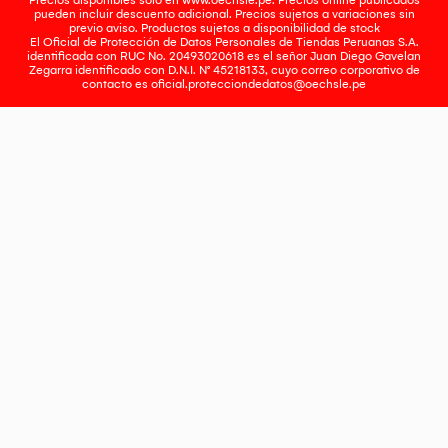
Precios disponibles solo en www.oechsle.pe. Precios online publicados
pueden incluir descuento adicional. Precios sujetos a variaciones sin
previo aviso. Productos sujetos a disponibilidad de stock
El Oficial de Protección de Datos Personales de Tiendas Peruanas S.A.
identificada con RUC No. 20493020618 es el señor Juan Diego Gavelan
Zegarra identificado con D.N.I. N° 45218133, cuyo correo corporativo de
contacto es
oficial.protecciondedatos@oechsle.pe