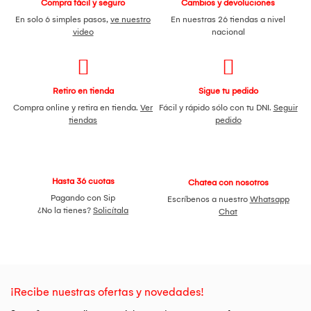
Compra fácil y seguro
Cambios y devoluciones
En solo 6 simples pasos,
ve nuestro
En nuestras 26 tiendas a nivel
video
nacional
Retiro en tienda
Sigue tu pedido
Compra online y retira en tienda.
Ver
Fácil y rápido sólo con tu DNI.
Seguir
tiendas
pedido
Hasta 36 cuotas
Chatea con nosotros
Pagando con Sip
Escríbenos a nuestro
Whatsapp
¿No la tienes?
Solicítala
Chat
¡Recibe nuestras ofertas y novedades!