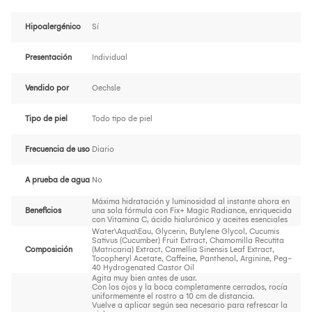
Hipoalergénico
Sí
Presentación
Individual
Vendido por
Oechsle
Tipo de piel
Todo tipo de piel
Frecuencia de uso
Diario
A prueba de agua
No
Máxima hidratación y luminosidad al instante ahora en
Beneficios
una sola fórmula con Fix+ Magic Radiance, enriquecida
con Vitamina C, ácido hialurónico y aceites esenciales
Water\Aqua\Eau, Glycerin, Butylene Glycol, Cucumis
Sativus (Cucumber) Fruit Extract, Chamomilla Recutita
Composición
(Matricaria) Extract, Camellia Sinensis Leaf Extract,
Tocopheryl Acetate, Caffeine, Panthenol, Arginine, Peg-
40 Hydrogenated Castor Oil
Agita muy bien antes de usar.
Con los ojos y la boca completamente cerrados, rocía
uniformemente el rostro a 10 cm de distancia.
Vuelve a aplicar según sea necesario para refrescar la