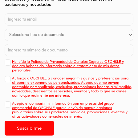
exclusivas y novedades
He leído la Política de Privacidad de Canales Digitales OECHSLE y
declaro haber sido informado sobre el tratamiento de mis datos
personales.
Autorizo a OECHSLE a conocer mejor mis gustos y preferencias para
ofrecerme experiencias personalizadas. Acepto que me envien
contenido personalizado, exclusivo, promociones hechas a mi medida,
novedades, descuentos especiales, eventos y todo lo que se alinee
con lo que realmente me interesa.
Acepto el compartir mi información con empresas del grupo
empresarial de OECHSLE para el envío de comunicaciones
publicitarias sobre sus productos, servicios, promociones, eventos y
otras actividades comerciales de interés.
Suscribirme