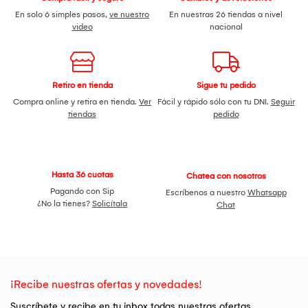
En solo 6 simples pasos,
ve nuestro
En nuestras 26 tiendas a nivel
video
nacional
Retiro en tienda
Sigue tu pedido
Compra online y retira en tienda.
Ver
Fácil y rápido sólo con tu DNI.
Seguir
tiendas
pedido
Hasta 36 cuotas
Chatea con nosotros
Pagando con Sip
Escríbenos a nuestro
Whatsapp
¿No la tienes?
Solicítala
Chat
¡Recibe nuestras ofertas y novedades!
Suscríbete y recibe en tu inbox todas nuestras ofertas