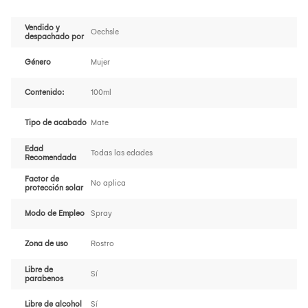
Vendido y
Oechsle
despachado por
Género
Mujer
Contenido:
100ml
Tipo de acabado
Mate
Edad
Todas las edades
Recomendada
Factor de
No aplica
protección solar
Modo de Empleo
Spray
Zona de uso
Rostro
Libre de
Sí
parabenos
Libre de alcohol
Sí