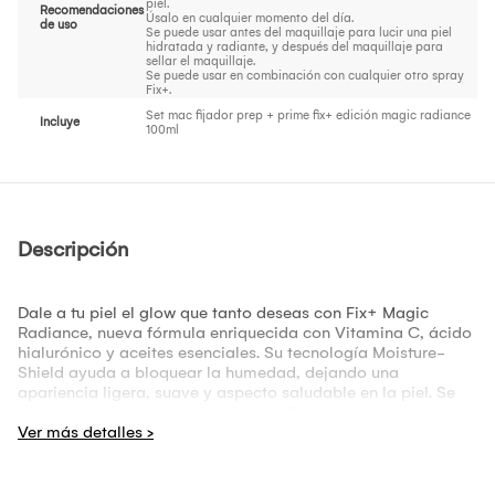
piel.
Recomendaciones
Úsalo en cualquier momento del día.
de uso
Se puede usar antes del maquillaje para lucir una piel
hidratada y radiante, y después del maquillaje para
sellar el maquillaje.
Se puede usar en combinación con cualquier otro spray
Fix+.
Set mac fijador prep + prime fix+ edición magic radiance
Incluye
100ml
Descripción
Dale a tu piel el glow que tanto deseas con Fix+ Magic
Radiance, nueva fórmula enriquecida con Vitamina C, ácido
hialurónico y aceites esenciales. Su tecnología Moisture-
Shield ayuda a bloquear la humedad, dejando una
apariencia ligera, suave y aspecto saludable en la piel. Se
puede usar debajo o sobre el maquillaje.