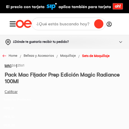
¿Dónde te gustaría recibir tu pedido?
Home
Belleza y Accesorios
Maquillaje
Sets de Maquillaje
2662561
MAC
Pack Mac Fijador Prep Edición Magic Radiance
100Ml
Todos los Productos
IREG_31
IREG_32
IREG_33