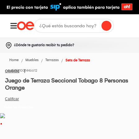
¿Dónde te gustaría recibir tu pedido?
Home
Muebles
Terrazas
Sets de Terraza
1001446612
ORANGE
Juego de Terraza Seccional Tobago 8 Personas
Orange
Todos los Productos