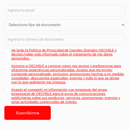
He leído la Política de Privacidad de Canales Digitales OECHSLE y
declaro haber sido informado sobre el tratamiento de mis datos
personales.
Autorizo a OECHSLE a conocer mejor mis gustos y preferencias para
ofrecerme experiencias personalizadas. Acepto que me envien
contenido personalizado, exclusivo, promociones hechas a mi medida,
novedades, descuentos especiales, eventos y todo lo que se alinee
con lo que realmente me interesa.
Acepto el compartir mi información con empresas del grupo
empresarial de OECHSLE para el envío de comunicaciones
publicitarias sobre sus productos, servicios, promociones, eventos y
otras actividades comerciales de interés.
Suscribirme