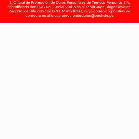
El Oficial de Protección de Datos Personales de Tiendas Peruanas S.A.
identificada con RUC No. 20493020618 es el señor Juan Diego Gavelan
Zegarra identificado con D.N.I. N° 45218133, cuyo correo corporativo de
contacto es
oficial.protecciondedatos@oechsle.pe