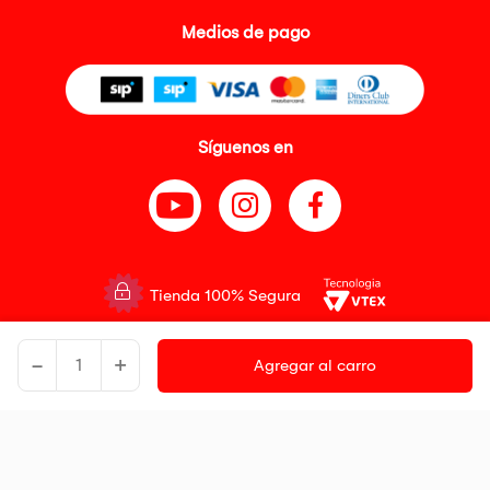
Medios de pago
Síguenos en
Tienda 100% Segura
Tiendas Peruanas S.A. R.U.C. Nº 20493020618. Todos los derechos
-
+
reservados. Av. Aviación 2405 Piso 3, San Borja
Agregar al carro
Precios disponibles solo en www.oechsle.pe. Precios online publicados
pueden incluir descuento adicional. Precios sujetos a variaciones sin
previo aviso. Productos sujetos a disponibilidad de stock
El Oficial de Protección de Datos Personales de Tiendas Peruanas S.A.
identificada con RUC No. 20493020618 es el señor Juan Diego Gavelan
Zegarra identificado con D.N.I. N° 45218133, cuyo correo corporativo de
contacto es
oficial.protecciondedatos@oechsle.pe