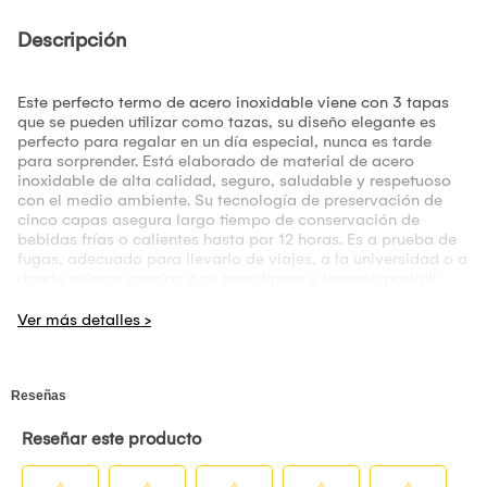
Descripción
Este perfecto termo de acero inoxidable viene con 3 tapas
que se pueden utilizar como tazas, su diseño elegante es
perfecto para regalar en un día especial, nunca es tarde
para sorprender. Está elaborado de material de acero
inoxidable de alta calidad, seguro, saludable y respetuoso
con el medio ambiente. Su tecnología de preservación de
cinco capas asegura largo tiempo de conservación de
bebidas frías o calientes hasta por 12 horas. Es a prueba de
fugas, adecuado para llevarlo de viajes, a la universidad o a
donde quieras gracias a su peso ligero y tamaño portátil.
Características
:
Capacidad: 500 ml
Medidas termo: 23.8 cm alto / 6.6 cm ancho
Medidas taza: 5.9 alto / 6.6 ancho
Set de 4 piezas: Botella, Tapa de botella (taza): 2 Tazas
Hecha de acero inoxidable 304 y material exterior de acero
inoxidable 201, duradero, protección del medio ambiente.
Esta tapa de botella de viaje se puede usar como taza, a
prueba de fugas.
12 horas de conservación del calor de larga duración