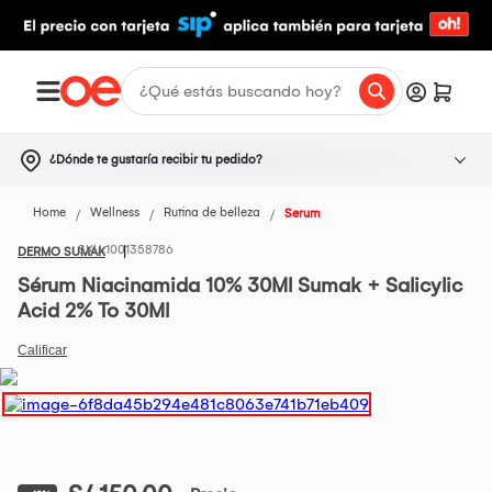
¿Dónde te gustaría recibir tu pedido?
Home
Wellness
Rutina de belleza
Serum
1001358786
DERMO SUMAK
Sérum Niacinamida 10% 30Ml Sumak + Salicylic
Acid 2% To 30Ml