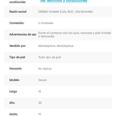
Ver términos y condiciones
condiciones
Razón social
DERMO SUMAK E.I.R.L RUC: 20612616486
Contenido:
2 Unidades
Evitar el contacto con los ojos, mucosas y piel irritada
Advertencias de uso
o lesionada.
Vendido por
Marketplace, Marketplace
Tipo de piel
Todo tipo de piel
Garantía
No Aplica
Modelo
Serum
Largo
15
Alto
20
Ancho
15