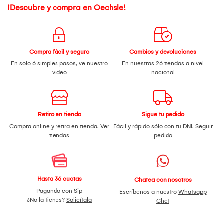
¡Descubre y compra en Oechsle!
Compra fácil y seguro
Cambios y devoluciones
En solo 6 simples pasos,
ve nuestro
En nuestras 26 tiendas a nivel
video
nacional
Retiro en tienda
Sigue tu pedido
Compra online y retira en tienda.
Ver
Fácil y rápido sólo con tu DNI.
Seguir
tiendas
pedido
Hasta 36 cuotas
Chatea con nosotros
Pagando con Sip
Escríbenos a nuestro
Whatsapp
¿No la tienes?
Solicítala
Chat