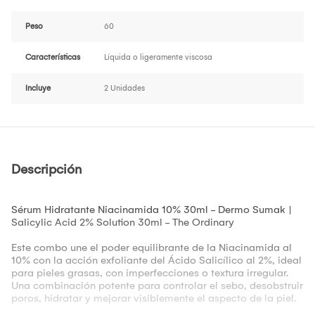
Peso
60
Características
Líquida o ligeramente viscosa
Incluye
2 Unidades
Descripción
Sérum Hidratante Niacinamida 10% 30ml - Dermo Sumak |
Salicylic Acid 2% Solution 30ml - The Ordinary
Este combo une el poder equilibrante de la Niacinamida al
10% con la acción exfoliante del Ácido Salicílico al 2%, ideal
para pieles grasas, con imperfecciones o textura irregular.
Una combinación potente para controlar el sebo, desobstruir
poros, hidratar y mejorar visiblemente el aspecto de la piel.