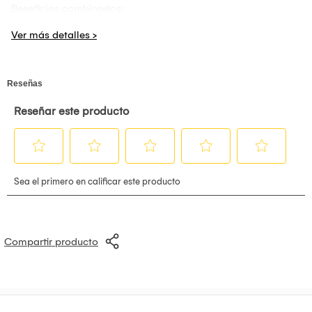
Beneficios combinados:
• Ayuda a reducir imperfecciones, granitos y puntos negros
• Controla el exceso de grasa y mejora la apariencia de los
poros
• Exfoliación suave que favorece la renovación celular
• Hidrata, calma y fortalece la barrera cutánea
• Mejora la textura, luminosidad y uniformidad del rostro
Modo de uso:
• Sérum Niacinamida 10% (Dermo Sumak): Aplicar mañana y
noche unas gotas sobre la piel limpia, antes de la crema
hidratante.
• Salicylic Acid 2% (The Ordinary): Aplicar 1 vez al día
(preferentemente por la noche) sobre zonas con
imperfecciones. No usar junto a otros ácidos fuertes. Usar
protector solar al día siguiente.
SomosImportacionessumak
Compartir producto