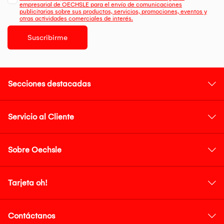
empresarial de OECHSLE para el envío de comunicaciones
publicitarias sobre sus productos, servicios, promociones, eventos y
otras actividades comerciales de interés.
Suscribirme
Secciones destacadas
Servicio al Cliente
Sobre Oechsle
Tarjeta oh!
Contáctanos