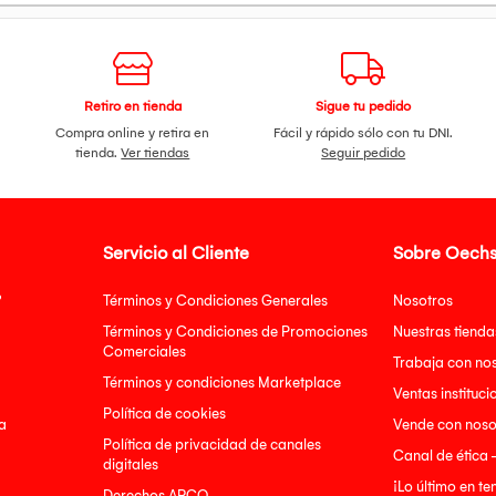
Retiro en tienda
Sigue tu pedido
Compra online y retira en
Fácil y rápido sólo con tu DNI.
tienda.
Ver tiendas
Seguir pedido
Servicio al Cliente
Sobre Oechs
?
Términos y Condiciones Generales
Nosotros
Términos y Condiciones de Promociones
Nuestras tienda
Comerciales
Trabaja con no
Términos y condiciones Marketplace
Ventas instituci
Política de cookies
a
Vende con noso
Política de privacidad de canales
Canal de ética 
digitales
¡Lo último en t
Derechos ARCO