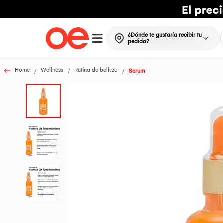
¿Dónde te gustaría recibir tu
pedido?
Home
Wellness
Rutina de belleza
Serum