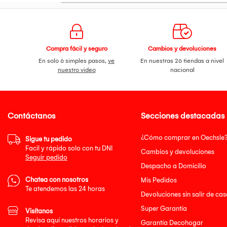
Compra fácil y seguro
Cambios y devoluciones
En solo 6 simples pasos,
ve
En nuestras 26 tiendas a nivel
nuestro video
nacional
Contáctanos
Secciones destacadas
¿Cómo comprar en Oechsle
Sigue tu pedido
Facil y rápido solo con tu DNI
Cambios y devoluciones
Seguir pedido
Despacho a Domicilio
Chatea con nosotros
Mis Pedidos
Te atendemos las 24 horas
Devoluciones sin salir de cas
Super Garantía
Visítanos
Revisa aquí nuestros horarios y
Garantía Decohogar