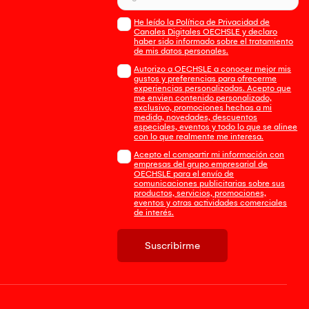
He leído la Política de Privacidad de
Canales Digitales OECHSLE y declaro
haber sido informado sobre el tratamiento
de mis datos personales.
Autorizo a OECHSLE a conocer mejor mis
gustos y preferencias para ofrecerme
experiencias personalizadas. Acepto que
me envien contenido personalizado,
exclusivo, promociones hechas a mi
medida, novedades, descuentos
especiales, eventos y todo lo que se alinee
con lo que realmente me interesa.
Acepto el compartir mi información con
empresas del grupo empresarial de
OECHSLE para el envío de
comunicaciones publicitarias sobre sus
productos, servicios, promociones,
eventos y otras actividades comerciales
de interés.
Suscribirme