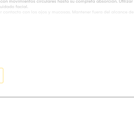
 con movimientos circulares hasta su completa absorción. Utilizar
uidado facial.
ar contacto con los ojos y mucosas. Mantener fuera del alcance de