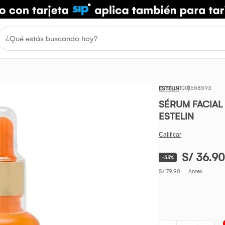
1001658593
ESTELIN
SÉRUM FACIAL
ESTELIN
S/ 36.90
-53%
S/ 79.90
Antes