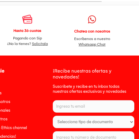
Hasta 36 cuotas
Chatea con nosotros
Pagando con Sip
Escríbenos a nuestro
¿No la tienes?
Solicítala
Whatsapp Chat
le
¡Recibe nuestras ofertas y
novedades!
Suscríbete y recibe en tu inbox todas
nuestras ofertas exclusivas y novedades
s
sotros
onales
tros
- Ethics channel
endencias!