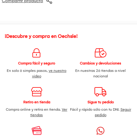
Compartir producto
Modo de uso: Aplicar una o dos veces al día. Extender
suavemente la crema hasta que desaparezca. Para uso
diurno, seguir con un protector solar. Aplicar en la cara, el
pecho, la espalda y otras áreas grasas.
¡Descubre y compra en Oechsle!
Compra fácil y seguro
Cambios y devoluciones
En solo 6 simples pasos,
ve nuestro
En nuestras 26 tiendas a nivel
video
nacional
Retiro en tienda
Sigue tu pedido
Compra online y retira en tienda.
Ver
Fácil y rápido sólo con tu DNI.
Seguir
tiendas
pedido