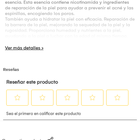
esencia. Esta esencia contiene nicotinamida y ingredientes
de reparación de la piel para ayudar a prevenir el acné y las
espinillas, encogiendo los poros.
También ayuda a hidratar la piel con eficacia. Reparación de
la barrera de la piel, mejorando la sequedad de la piel y la
rugosidad. Proporciona humedad y nutrientes a la piel,
ayudando a la piel a luchar con la edad al mismo tiempo.
Modo de uso: Lava tu rostro con agua tibia y un limpiador
adecuado para tu tipo de piel. Aplica unas gotas del serum
sobre la yema de tus dedos y distribúyelas por todo el
rostro, evitando el contorno de los ojos. Masajea
suavemente con movimientos circulares ascendentes hasta
que el serum se absorba por completo. Espera unos minutos
antes de aplicar tu crema hidratante habitual. Repite este
proceso por la mañana y por la noche, después de limpiar tu
piel.
- Crema Rejuvenecedora Alpha Hydroxy Acid AHA-BHA Dr.
Rashel
La crema rejuvenecedora renovadora exfolia sin irritar ni
descamar y se ponen en marcha los procesos de
rejuvenecimiento. AHA estimula la renovación celular y
ayuda a reducir los signos visibles del envejecimiento, las
arrugas, las líneas finas y la falta de brillo. La piel se vuelve
firme, uniforme y suave, luce fresca, saludable y radiante.