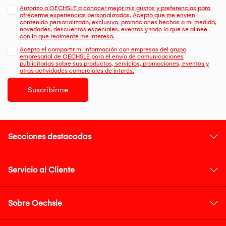
Autorizo a OECHSLE a conocer mejor mis gustos y preferencias para
ofrecerme experiencias personalizadas. Acepto que me envien
contenido personalizado, exclusivo, promociones hechas a mi medida,
novedades, descuentos especiales, eventos y todo lo que se alinee
con lo que realmente me interesa.
Acepto el compartir mi información con empresas del grupo
empresarial de OECHSLE para el envío de comunicaciones
publicitarias sobre sus productos, servicios, promociones, eventos y
otras actividades comerciales de interés.
Suscribirme
Secciones destacadas
Servicio al Cliente
Sobre Oechsle