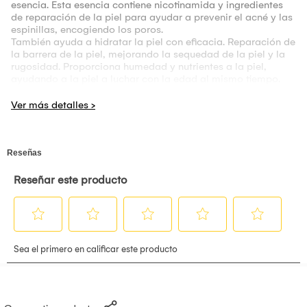
esencia. Esta esencia contiene nicotinamida y ingredientes
de reparación de la piel para ayudar a prevenir el acné y las
espinillas, encogiendo los poros.
También ayuda a hidratar la piel con eficacia. Reparación de
la barrera de la piel, mejorando la sequedad de la piel y la
rugosidad. Proporciona humedad y nutrientes a la piel,
ayudando a la piel a luchar con la edad al mismo tiempo.
Modo de uso: Lava tu rostro con agua tibia y un limpiador
adecuado para tu tipo de piel. Aplica unas gotas del serum
sobre la yema de tus dedos y distribúyelas por todo el
rostro, evitando el contorno de los ojos. Masajea
suavemente con movimientos circulares ascendentes hasta
que el serum se absorba por completo. Espera unos minutos
antes de aplicar tu crema hidratante habitual. Repite este
proceso por la mañana y por la noche, después de limpiar tu
piel.
- Crema Hidratante Nutritiva De Té Verde - Dr Rashel 50g
La Crema Facial hidratante y nutritiva de té verde de Dr.
Rashel es un producto diseñado para proporcionar cuidado
y nutrición a tu piel. El té verde es conocido por sus
propiedades antioxidantes y su capacidad para revitalizar la
piel. Esta crema combina los beneficios del té verde con
otros ingredientes para ofrecerte una solución eficaz para
mantener tu piel fresca y saludable.