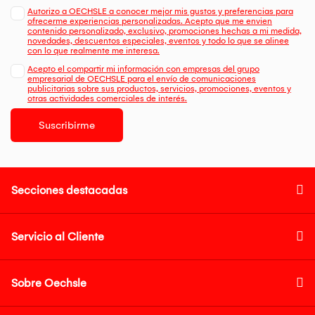
Autorizo a OECHSLE a conocer mejor mis gustos y preferencias para
ofrecerme experiencias personalizadas. Acepto que me envien
contenido personalizado, exclusivo, promociones hechas a mi medida,
novedades, descuentos especiales, eventos y todo lo que se alinee
con lo que realmente me interesa.
Acepto el compartir mi información con empresas del grupo
empresarial de OECHSLE para el envío de comunicaciones
publicitarias sobre sus productos, servicios, promociones, eventos y
otras actividades comerciales de interés.
Suscribirme
Secciones destacadas
Servicio al Cliente
Sobre Oechsle