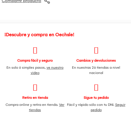
Compartir producto
Modo de uso: Aplicar sobre el rostro y el cuello como último
paso de la rutina de cuidado de la piel. Masajear
suavemente hasta que la crema se absorba por completo.
¡Descubre y compra en Oechsle!
Compra fácil y seguro
Cambios y devoluciones
En solo 6 simples pasos,
ve nuestro
En nuestras 26 tiendas a nivel
video
nacional
Retiro en tienda
Sigue tu pedido
Compra online y retira en tienda.
Ver
Fácil y rápido sólo con tu DNI.
Seguir
tiendas
pedido