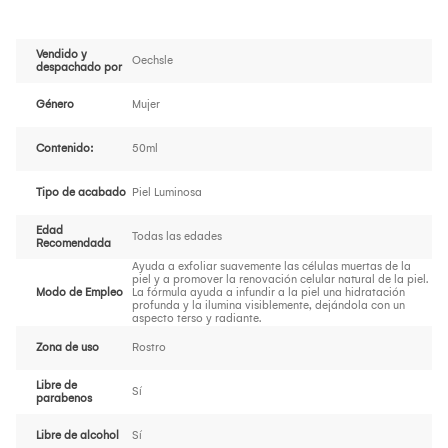
Vendido y
Oechsle
despachado por
Género
Mujer
Contenido:
50ml
Tipo de acabado
Piel Luminosa
Edad
Todas las edades
Recomendada
Ayuda a exfoliar suavemente las células muertas de la
piel y a promover la renovación celular natural de la piel.
Modo de Empleo
La fórmula ayuda a infundir a la piel una hidratación
profunda y la ilumina visiblemente, dejándola con un
aspecto terso y radiante.
Zona de uso
Rostro
Libre de
Sí
parabenos
Libre de alcohol
Sí