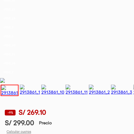
IREG_18
IREG_21
IREG_28
IREG_3
IREG_6
IREG_20
IREG_22
IREG_28
IREG_2
S/ 269.10
-9%
S/ 299.00
Precio
Calcular cuotas