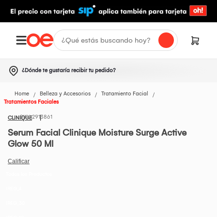
¿Dónde te gustaría recibir tu pedido?
Home
Belleza y Accesorios
Tratamiento Facial
Tratamientos Faciales
2913861
CLINIQUE
Serum Facial Clinique Moisture Surge Active
Glow 50 Ml
Todos los Productos
IREG_4
IREG_30