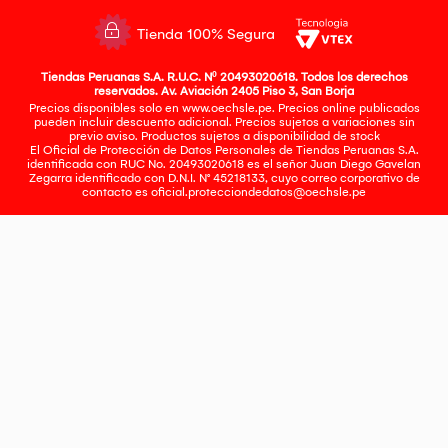
Tienda 100% Segura
Tiendas Peruanas S.A. R.U.C. Nº 20493020618. Todos los derechos
reservados. Av. Aviación 2405 Piso 3, San Borja
Precios disponibles solo en www.oechsle.pe. Precios online publicados
pueden incluir descuento adicional. Precios sujetos a variaciones sin
previo aviso. Productos sujetos a disponibilidad de stock
El Oficial de Protección de Datos Personales de Tiendas Peruanas S.A.
identificada con RUC No. 20493020618 es el señor Juan Diego Gavelan
Zegarra identificado con D.N.I. N° 45218133, cuyo correo corporativo de
contacto es
oficial.protecciondedatos@oechsle.pe