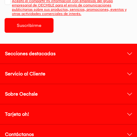
Acepto el compartir mi información con empresas del grupo
empresarial de OECHSLE para el envío de comunicaciones
publicitarias sobre sus productos, servicios, promociones, eventos y
otras actividades comerciales de interés.
Suscribirme
Secciones destacadas
Servicio al Cliente
Sobre Oechsle
Tarjeta oh!
Contáctanos