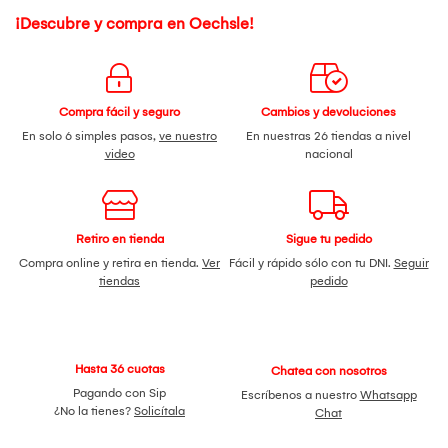
¡Descubre y compra en Oechsle!
Compra fácil y seguro
Cambios y devoluciones
En solo 6 simples pasos,
ve nuestro
En nuestras 26 tiendas a nivel
video
nacional
Retiro en tienda
Sigue tu pedido
Compra online y retira en tienda.
Ver
Fácil y rápido sólo con tu DNI.
Seguir
tiendas
pedido
Hasta 36 cuotas
Chatea con nosotros
Pagando con Sip
Escríbenos a nuestro
Whatsapp
¿No la tienes?
Solicítala
Chat