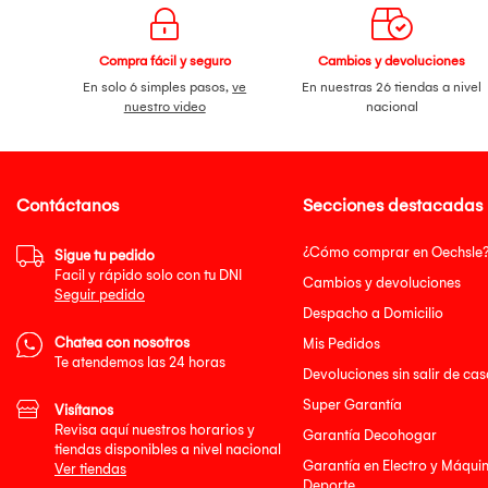
Compra fácil y seguro
Cambios y devoluciones
En solo 6 simples pasos,
ve
En nuestras 26 tiendas a nivel
nuestro video
nacional
Contáctanos
Secciones destacadas
¿Cómo comprar en Oechsle
Sigue tu pedido
Facil y rápido solo con tu DNI
Cambios y devoluciones
Seguir pedido
Despacho a Domicilio
Chatea con nosotros
Mis Pedidos
Te atendemos las 24 horas
Devoluciones sin salir de cas
Super Garantía
Visítanos
Revisa aquí nuestros horarios y
Garantía Decohogar
tiendas disponibles a nivel nacional
Garantía en Electro y Máqui
Ver tiendas
Deporte