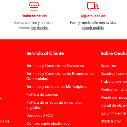
Retiro en tienda
Sigue tu pedido
Compra online y retira en
Fácil y rápido sólo con tu DNI.
tienda.
Ver tiendas
Seguir pedido
Servicio al Cliente
Sobre Oechs
?
Términos y Condiciones Generales
Nosotros
Términos y Condiciones de Promociones
Nuestras tienda
Comerciales
Trabaja con no
Términos y condiciones Marketplace
Ventas instituci
Política de cookies
a
Vende con noso
Política de privacidad de canales
Canal de ética 
digitales
¡Lo último en t
Derechos ARCO
nas de
Black friday
Comprobante electrónico