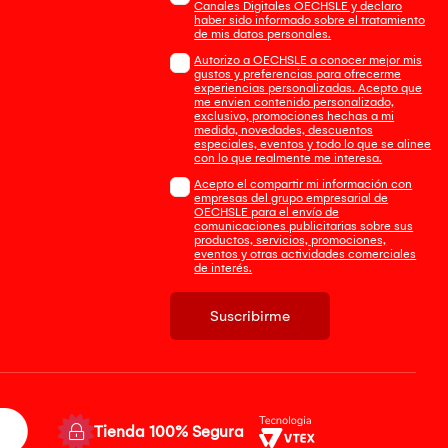
Canales Digitales OECHSLE y declaro
haber sido informado sobre el tratamiento
de mis datos personales.
Autorizo a OECHSLE a conocer mejor mis
gustos y preferencias para ofrecerme
experiencias personalizadas. Acepto que
me envien contenido personalizado,
exclusivo, promociones hechas a mi
medida, novedades, descuentos
especiales, eventos y todo lo que se alinee
con lo que realmente me interesa.
Acepto el compartir mi información con
empresas del grupo empresarial de
OECHSLE para el envío de
comunicaciones publicitarias sobre sus
productos, servicios, promociones,
eventos y otras actividades comerciales
de interés.
Suscribirme
Tienda 100% Segura