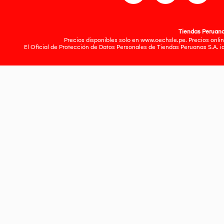
Tiendas Peruanas
Precios disponibles solo en www.oechsle.pe. Precios onlin
El Oficial de Protección de Datos Personales de Tiendas Peruanas S.A. 