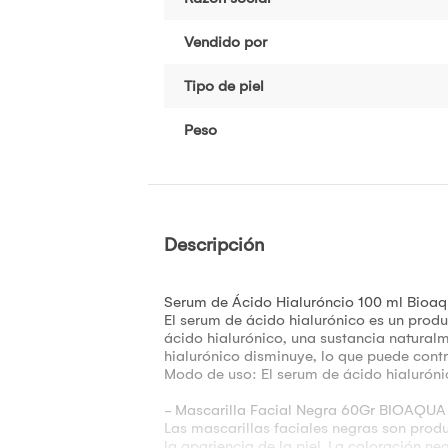
Vendido por
Tipo de piel
Peso
Descripción
Serum de Ácido Hialuróncio 100 ml Bioa
El serum de ácido hialurónico es un prod
ácido hialurónico, una sustancia naturalm
hialurónico disminuye, lo que puede contri
Modo de uso: El serum de ácido hialurónico
- Mascarilla Facial Negra 60Gr BIOAQUA
Las mascarillas faciales negras son prod
la apariencia de la piel. La coloración n