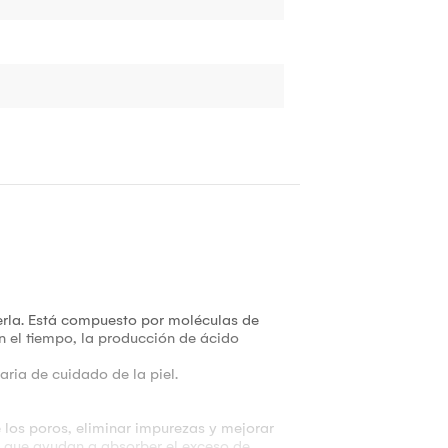
cerla. Está compuesto por moléculas de
n el tiempo, la producción de ácido
aria de cuidado de la piel.
 los poros, eliminar impurezas y mejorar
es que ayudan a absorber el exceso de