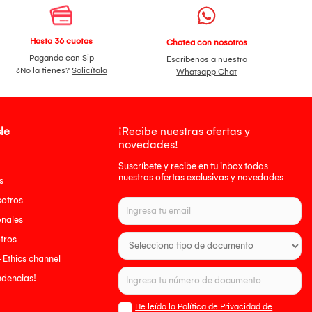
Hasta 36 cuotas
Chatea con nosotros
Pagando con Sip
Escríbenos a nuestro
¿No la tienes?
Solicítala
Whatsapp Chat
le
¡Recibe nuestras ofertas y
novedades!
Suscríbete y recibe en tu inbox todas
nuestras ofertas exclusivas y novedades
s
sotros
onales
tros
- Ethics channel
endencias!
He leído la Política de Privacidad de