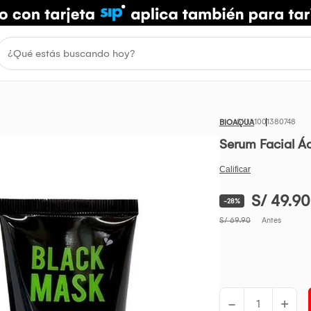
1001380748
BIOAQUA
Serum Facial Ác
S/ 49.90
-28%
S/ 69.90
Antes
-
+