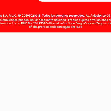
 S.A. R.U.C. Nº 20493020618. Todos los derechos reservados. Av. Aviación 2405 
e publicados pueden incluir descuento adicional. Precios sujetos a variaciones sin
identificada con RUC No. 20493020618 es el señor Juan Diego Gavelan Zegarra iden
oficial.protecciondedatos@oechsle.pe