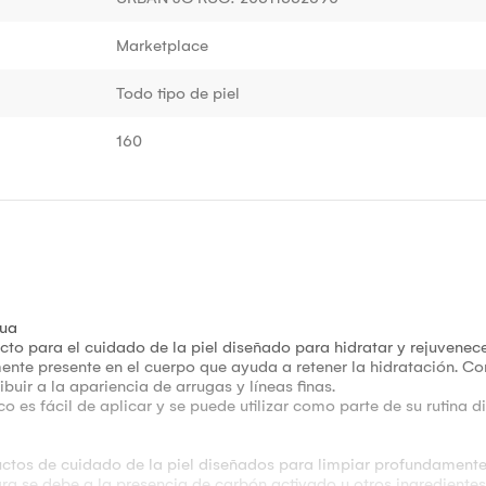
Marketplace
Todo tipo de piel
160
qua
ucto para el cuidado de la piel diseñado para hidratar y rejuvene
ente presente en el cuerpo que ayuda a retener la hidratación. Co
buir a la apariencia de arrugas y líneas finas.
 es fácil de aplicar y se puede utilizar como parte de su rutina di
uctos de cuidado de la piel diseñados para limpiar profundamente
egra se debe a la presencia de carbón activado u otros ingredient