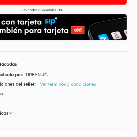
Unidades disponibles:
10+
stacadas
achado por:
URBAN JC
ciones del seller:
Ver términos y condiciones
o:
icas