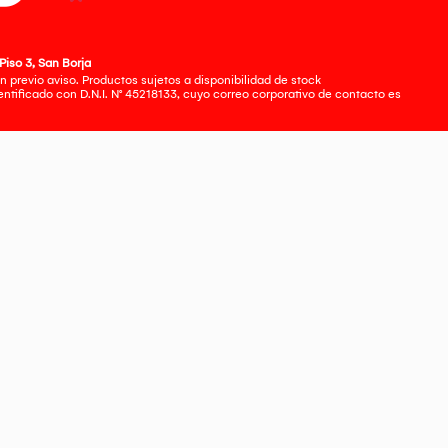
Piso 3, San Borja
 previo aviso. Productos sujetos a disponibilidad de stock
tificado con D.N.I. N° 45218133, cuyo correo corporativo de contacto es