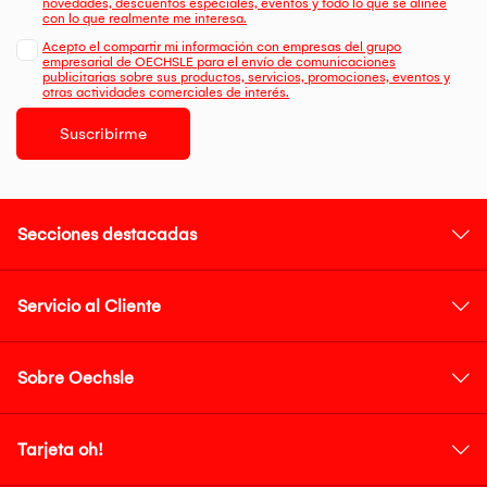
novedades, descuentos especiales, eventos y todo lo que se alinee
con lo que realmente me interesa.
Acepto el compartir mi información con empresas del grupo
empresarial de OECHSLE para el envío de comunicaciones
publicitarias sobre sus productos, servicios, promociones, eventos y
otras actividades comerciales de interés.
Suscribirme
Secciones destacadas
Servicio al Cliente
Sobre Oechsle
Tarjeta oh!