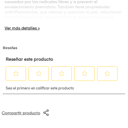
causados por los radicales libres y a prevenir el
envejecimiento prematuro. También tiene propiedades
antiinflamatorias, que calman y suavizan la piel, reduciendo
las irritaciones y las rojeces. Además, tiene propiedades
aclarantes, que inhiben la producción de melanina, el
pigmento que causa las manchas y el oscurecimiento de la
piel.
Mascarilla de vitamina C, niacinamida y esencia
iluminadora 5 piezas:
Dr. Rashel VC Vitamin C Niacinamide & Brightening Essence
Mask
La mascarilla facial de vitamina C y niacinamida Dr. Rashel
nutre la piel y ayuda a retenerla. Le da a la piel un brillo
instantáneo, dejándola suave, radiante y fresca al eliminar
las impurezas acumuladas. Reduce visiblemente la aparición
de manchas de edad e imperfecciones para un tono de piel
brillante y uniforme.
Compartir producto