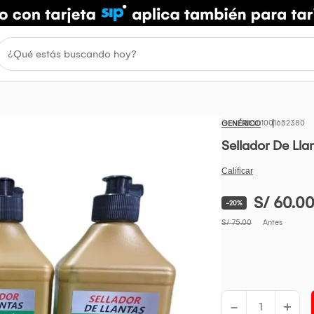
1001652380
GENÉRICO
Sellador De Ll
S/ 60.0
-20%
S/ 75.00
Antes
-
+