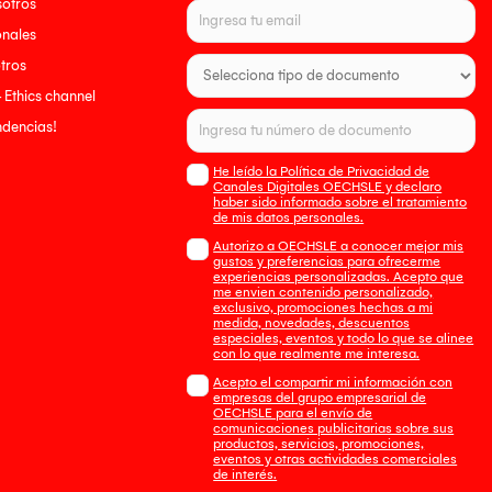
sotros
onales
tros
- Ethics channel
endencias!
He leído la Política de Privacidad de
Canales Digitales OECHSLE y declaro
haber sido informado sobre el tratamiento
de mis datos personales.
Autorizo a OECHSLE a conocer mejor mis
gustos y preferencias para ofrecerme
experiencias personalizadas. Acepto que
me envien contenido personalizado,
exclusivo, promociones hechas a mi
medida, novedades, descuentos
especiales, eventos y todo lo que se alinee
con lo que realmente me interesa.
Acepto el compartir mi información con
empresas del grupo empresarial de
OECHSLE para el envío de
comunicaciones publicitarias sobre sus
productos, servicios, promociones,
eventos y otras actividades comerciales
de interés.