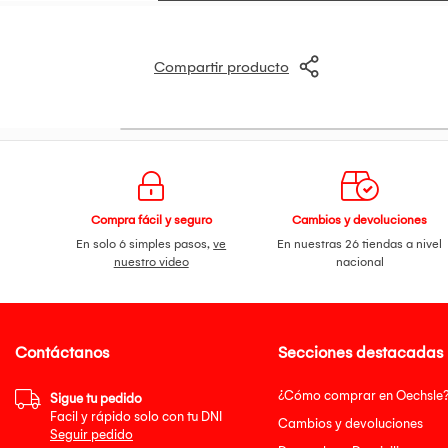
Compartir producto
Compra fácil y seguro
Cambios y devoluciones
En solo 6 simples pasos,
ve
En nuestras 26 tiendas a nivel
nuestro video
nacional
Contáctanos
Secciones destacadas
¿Cómo comprar en Oechsle
Sigue tu pedido
Facil y rápido solo con tu DNI
Cambios y devoluciones
Seguir pedido