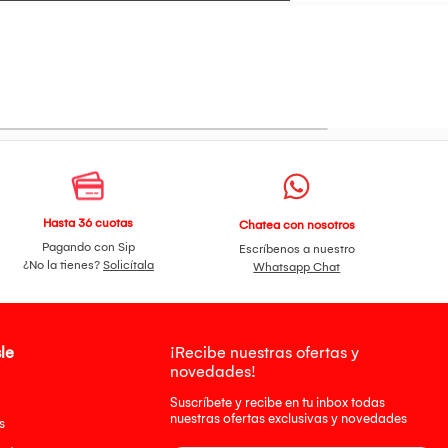
Hasta 36 cuotas
Chatea con nosotros
Pagando con Sip
Escríbenos a nuestro
¿No la tienes?
Solicítala
Whatsapp Chat
le
¡Recibe nuestras ofertas y
novedades!
Suscríbete y recibe en tu inbox todas
nuestras ofertas exclusivas y novedades
s