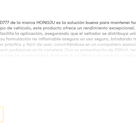
 D777 de la marca HONGJU es la solución buena para mantener tus
tipo de vehículo, este producto ofrece un rendimiento excepcional
 facilita la aplicación, asegurando que el sellador se distribuya 
s, su formulación no inflamable asegura un uso seguro, brindando t
 es práctico y fácil de usar, convirtiéndose en un compañero esen
evenir problemas en la carretera. Con su presentación de 500ml, ten
cualquier eventualidad. Aumenta tu confianza al conducir y mejora
 por un pinchazo, haz de este producto un aliado indispensable en 