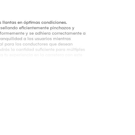
 llantas en óptimas condiciones.
, sellando eficientemente pinchazos y
uniformemente y se adhiera correctamente a
ranquilidad a los usuarios mientras
cial para los conductores que desean
drás la cantidad suficiente para múltiples
 tu experiencia en la carretera con este
tu mantenimiento vehicular.