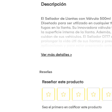
Descripción
El Sellador de Llantas con Válvula 500ml
Diseñado para ser utilizado en cualquier 
fugas en la llanta. Su innovadora válvula
la superficie interna de la llanta. Ademá
cuidan de sus vehículos. El Sellador D777
prolongar la vida útil de sus llantas y pr
aplicaciones y para estar preparado ante 
efectivo sellador. No te dejes sorprender