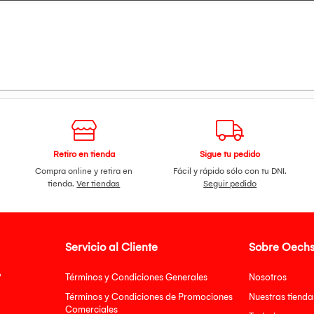
Retiro en tienda
Sigue tu pedido
Compra online y retira en
Fácil y rápido sólo con tu DNI.
tienda.
Ver tiendas
Seguir pedido
Servicio al Cliente
Sobre Oechs
?
Términos y Condiciones Generales
Nosotros
Términos y Condiciones de Promociones
Nuestras tienda
Comerciales