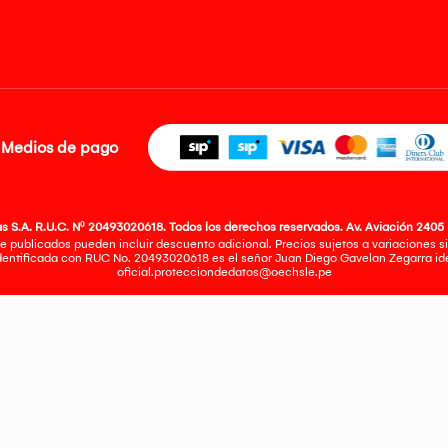
Medios de pago
 S.A. R.U.C. Nº 20493020618. Todos los derechos reservados. Av. Aviación 2405 
e publicados pueden incluir descuento adicional. Precios sujetos a variaciones sin
identificada con RUC No. 20493020618 es el señor Juan Diego Gavelan Zegarra iden
oficial.protecciondedatos@oechsle.pe