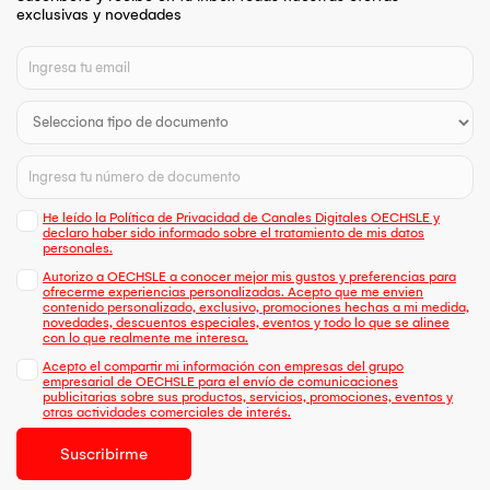
exclusivas y novedades
He leído la Política de Privacidad de Canales Digitales OECHSLE y
declaro haber sido informado sobre el tratamiento de mis datos
personales.
Autorizo a OECHSLE a conocer mejor mis gustos y preferencias para
ofrecerme experiencias personalizadas. Acepto que me envien
contenido personalizado, exclusivo, promociones hechas a mi medida,
novedades, descuentos especiales, eventos y todo lo que se alinee
con lo que realmente me interesa.
Acepto el compartir mi información con empresas del grupo
empresarial de OECHSLE para el envío de comunicaciones
publicitarias sobre sus productos, servicios, promociones, eventos y
otras actividades comerciales de interés.
Suscribirme