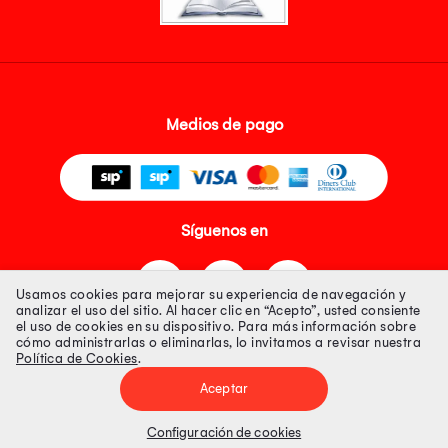
Medios de pago
Síguenos en
Usamos cookies para mejorar su experiencia de navegación y
analizar el uso del sitio. Al hacer clic en “Acepto”, usted consiente
el uso de cookies en su dispositivo. Para más información sobre
cómo administrarlas o eliminarlas, lo invitamos a revisar nuestra
Política de Cookies
.
Tienda 100% Segura
Aceptar
Tiendas Peruanas S.A. R.U.C. Nº 20493020618. Todos los derechos
reservados. Av. Aviación 2405 Piso 3, San Borja
Configuración de cookies
Precios disponibles solo en www.oechsle.pe. Precios online publicados