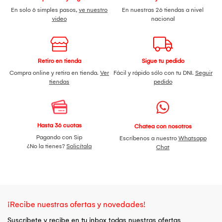
En solo 6 simples pasos,
ve nuestro
En nuestras 26 tiendas a nivel
video
nacional
Retiro en tienda
Sigue tu pedido
Compra online y retira en tienda.
Ver
Fácil y rápido sólo con tu DNI.
Seguir
tiendas
pedido
Hasta 36 cuotas
Chatea con nosotros
Pagando con Sip
Escríbenos a nuestro
Whatsapp
¿No la tienes?
Solicítala
Chat
¡Recibe nuestras ofertas y novedades!
Suscríbete y recibe en tu inbox todas nuestras ofertas