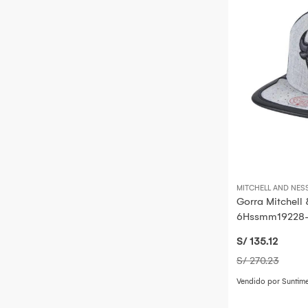
MITCHELL AND NES
Gorra Mitchell
6Hssmm19228-
S/ 135
.12
S/ 270
.23
Vendido por Suntim