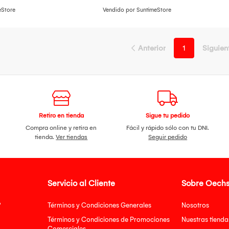
eStore
Vendido por SuntimeStore
Anterior
1
Siguien
Retiro en tienda
Sigue tu pedido
Compra online y retira en
Fácil y rápido sólo con tu DNI.
tienda.
Ver tiendas
Seguir pedido
Servicio al Cliente
Sobre Oechs
?
Términos y Condiciones Generales
Nosotros
Términos y Condiciones de Promociones
Nuestras tienda
Comerciales