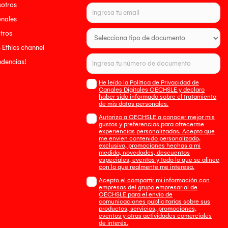
sotros
onales
tros
- Ethics channel
endencias!
He leído la Política de Privacidad de
Canales Digitales OECHSLE y declaro
haber sido informado sobre el tratamiento
de mis datos personales.
Autorizo a OECHSLE a conocer mejor mis
gustos y preferencias para ofrecerme
experiencias personalizadas. Acepto que
me envien contenido personalizado,
exclusivo, promociones hechas a mi
medida, novedades, descuentos
especiales, eventos y todo lo que se alinee
con lo que realmente me interesa.
Acepto el compartir mi información con
empresas del grupo empresarial de
OECHSLE para el envío de
comunicaciones publicitarias sobre sus
productos, servicios, promociones,
eventos y otras actividades comerciales
de interés.