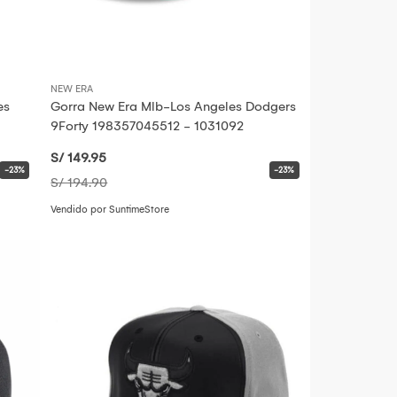
NEW ERA
es
Gorra New Era Mlb-Los Angeles Dodgers
9Forty 198357045512 - 1031092
S/ 149
.95
-23%
-23%
S/ 194
.90
Vendido por SuntimeStore