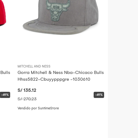
MITCHELL AND NESS
Bulls
Gorra Mitchell & Ness Nba-Chicaco Bulls
Hhss5822-Cbuyypppgre -1030610
S/ 135
.12
-49%
-49%
S/ 270
.23
Vendido por SuntimeStore