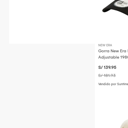
NEW ERA
Gorra New Era 
Adjustable 19
S/ 139
.95
S/ 181
.93
Vendido por Suntim