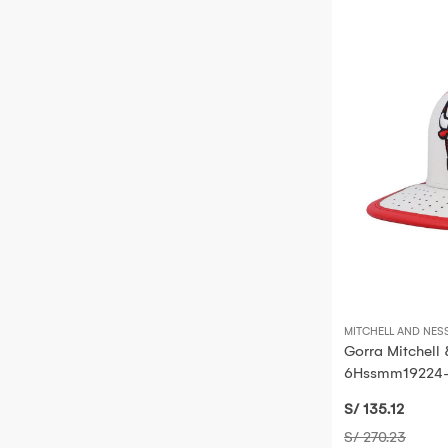
MITCHELL AND NES
Gorra Mitchell
6Hssmm19224-
S/ 135
.12
S/ 270
.23