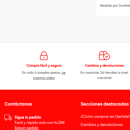
Vendido por Suntim
Compra fácil y seguro
Cambios y devoluciones
En solo 6 simples pasos,
ve
En nuestras 26 tiendas a nivel
nuestro video
nacional
Contáctanos
Secciones destacadas
¿Cómo comprar en Oechsle
Sigue tu pedido
Facil y rápido solo con tu DNI
Cambios y devoluciones
Seguir pedido