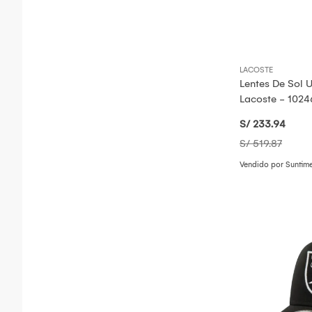
LACOSTE
Lentes De Sol
Lacoste - 1024
S/ 233
.94
S/ 519
.87
Vendido por Suntim