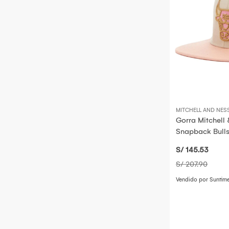
MITCHELL AND NES
Gorra Mitchell & Ness Nba
Snapback Bulls Hhss5737-Cbuyyppp
-1026546
S/ 145
.53
S/ 207
.90
Vendido por Suntim