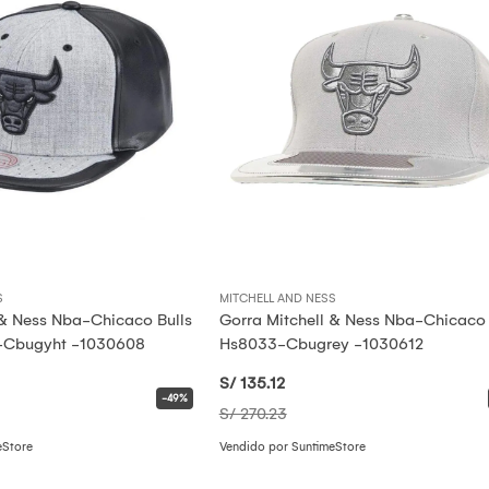
S
MITCHELL AND NESS
 & Ness Nba-Chicaco Bulls
Gorra Mitchell & Ness Nba-Chicaco 
Cbugyht -1030608
Hs8033-Cbugrey -1030612
S/ 135
.12
-49%
S/ 270
.23
eStore
Vendido por SuntimeStore