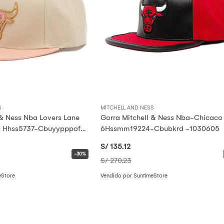
S
MITCHELL AND NESS
 Lovers Lane
Gorra Mitchell & Ness Nba-Chicaco 
of
6Hssmm19224-Cbubkrd -1030605
S/ 135
.12
-30%
S/ 270
.23
eStore
Vendido por SuntimeStore