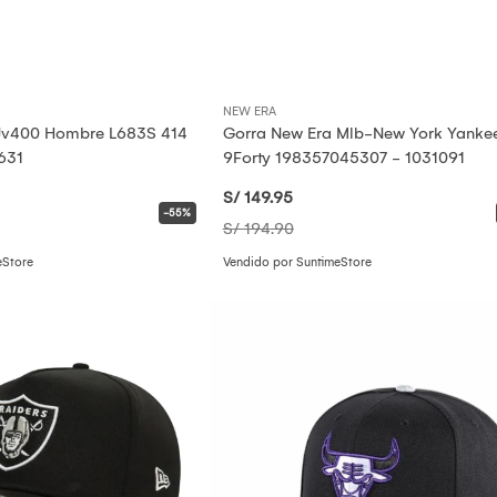
NEW ERA
 Uv400 Hombre L683S 414
Gorra New Era Mlb-New York Yanke
631
9Forty 198357045307 - 1031091
S/ 149
.95
-55%
S/ 194
.90
eStore
Vendido por SuntimeStore