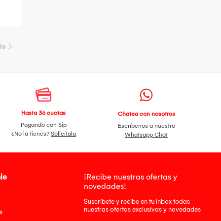
te
Hasta 36 cuotas
Chatea con nosotros
Pagando con Sip
Escríbenos a nuestro
¿No la tienes?
Solicítala
Whatsapp Chat
le
¡Recibe nuestras ofertas y
novedades!
Suscríbete y recibe en tu inbox todas
nuestras ofertas exclusivas y novedades
s