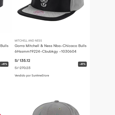
MITCHELL AND NESS
Bulls
Gorra Mitchell & Ness Nba-Chicaco Bulls
6Hssmm19224-Cbubkgy -1030604
S/ 135
.12
-49%
-49%
S/ 270
.23
Vendido por SuntimeStore