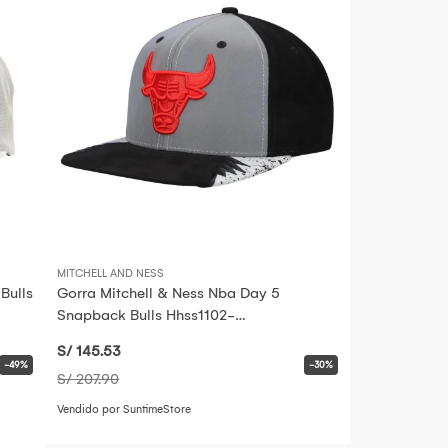
MITCHELL AND NESS
Bulls
Gorra Mitchell & Ness Nba Day 5
Snapback Bulls Hhss1102-
Cbuyypppgybk -1026542
S/ 145
.53
-49%
-30%
S/ 207
.90
Vendido por SuntimeStore