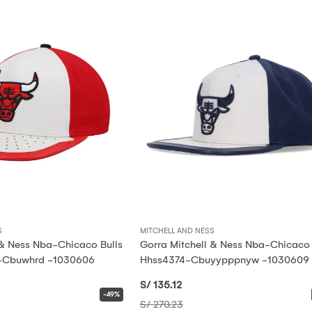
S
MITCHELL AND NESS
 & Ness Nba-Chicaco Bulls
Gorra Mitchell & Ness Nba-Chicaco 
Cbuwhrd -1030606
Hhss4374-Cbuyypppnyw -1030609
S/ 135
.12
-49%
S/ 270
.23