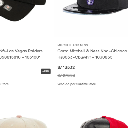
MITCHELL AND NESS
Nfl-Las Vegas Raiders
Gorra Mitchell & Ness Nba-Chicaco 
8058815810 - 1031001
Hs8033-Cbuwhit - 1030855
S/ 135
.12
-23%
S/ 270
.23
eStore
Vendido por SuntimeStore