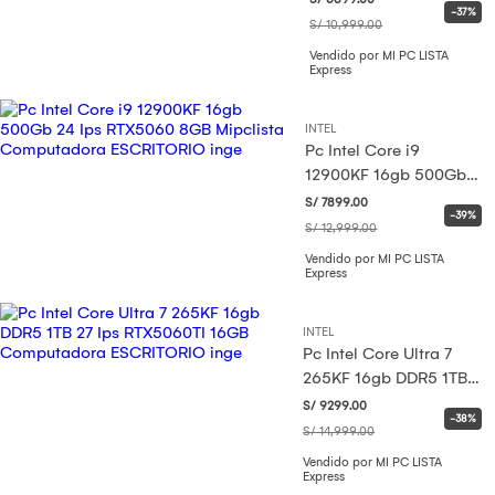
-37%
Mipclista
S/ 10,999
.00
Computadora
Vendido por MI PC LISTA
ESCRITORIO inge
Express
INTEL
Pc Intel Core i9
12900KF 16gb 500Gb
24 Ips RTX5060 8GB
S/ 7899
.00
-39%
Mipclista
S/ 12,999
.00
Computadora
Vendido por MI PC LISTA
ESCRITORIO inge
Express
INTEL
Pc Intel Core Ultra 7
265KF 16gb DDR5 1TB
27 Ips RTX5060TI 16GB
S/ 9299
.00
-38%
Computadora
S/ 14,999
.00
ESCRITORIO inge
Vendido por MI PC LISTA
Express