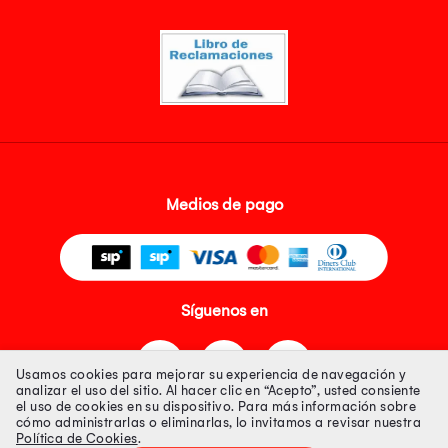
Medios de pago
Síguenos en
Usamos cookies para mejorar su experiencia de navegación y
analizar el uso del sitio. Al hacer clic en “Acepto”, usted consiente
el uso de cookies en su dispositivo. Para más información sobre
cómo administrarlas o eliminarlas, lo invitamos a revisar nuestra
Política de Cookies
.
Tienda 100% Segura