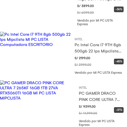
Ips Mipclista MI PC
S/ 3899
.00
-36%
LISTA Computadora
S/ 6099
.00
ESCRITORIO
Vendido por MI PC LISTA
Express
INTEL
Pc Intel Core I7 9TH 8gb
500gb 22 Ips Mipclista
MI PC LISTA
S/ 2199
.00
-45%
Computadora
S/ 3999
.00
ESCRITORIO
Vendido por MI PC LISTA Express
INTEL
PC GAMER DRACO
PINK CORE ULTRA 7
265KF 16GB 1TB 27VA
S/ 9399
.00
-37%
RTX5060TI 16GB MI PC
S/ 14,999
.00
LISTA MIPCLISTA
Vendido por MI PC LISTA
Express