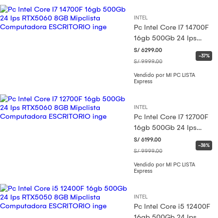
INTEL
Pc Intel Core I7 14700F
16gb 500Gb 24 Ips
RTX5060 8GB Mipclista
S/ 6299
.00
-37%
Computadora
S/ 9999
.00
ESCRITORIO inge
Vendido por MI PC LISTA
Express
INTEL
Pc Intel Core I7 12700F
16gb 500Gb 24 Ips
RTX5060 8GB Mipclista
S/ 6199
.00
-38%
Computadora
S/ 9999
.00
ESCRITORIO inge
Vendido por MI PC LISTA
Express
INTEL
Pc Intel Core i5 12400F
16gb 500Gb 24 Ips