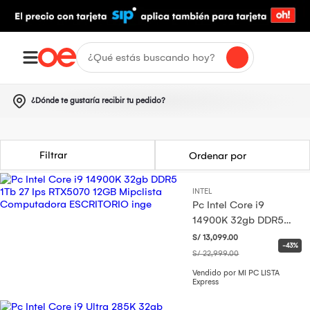
¿Dónde te gustaría recibir tu pedido?
Filtrar
INTEL
Pc Intel Core i9
14900K 32gb DDR5
1Tb 27 Ips RTX5070
S/ 13,099
.00
-43%
12GB Mipclista
S/ 22,999
.00
Computadora
Vendido por MI PC LISTA
ESCRITORIO inge
Express