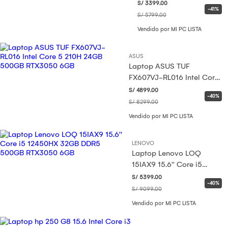
15.3 touch Intel Core i5
S/ 3399
.00
-41%
13420H 16GBLPDDR5
S/ 5799
.00
500GB
Vendido por MI PC LISTA
ASUS
Laptop ASUS TUF
FX607VJ-RL016 Intel Core
5 210H 24GB 500GB
S/ 4899
.00
-40%
RTX3050 6GB
S/ 8299
.00
Vendido por MI PC LISTA
LENOVO
Laptop Lenovo LOQ
15IAX9 15.6'' Core i5
12450HX 32GB DDR5
S/ 5399
.00
-40%
500GB RTX3050 6GB
S/ 9099
.00
Vendido por MI PC LISTA