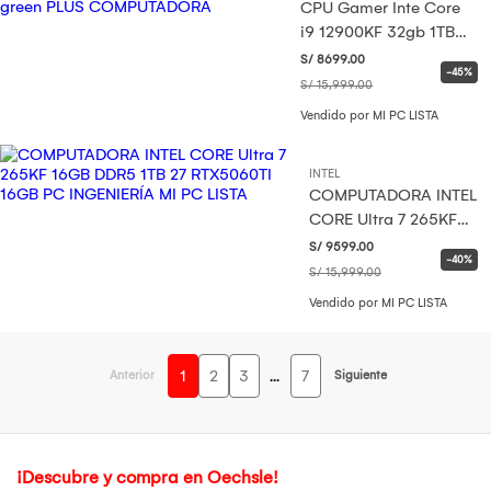
CPU Gamer Inte Core
i9 12900KF 32gb 1TB
RTX5060TI 16GB
S/ 8699
.00
-45%
Mipclista green PLUS
S/ 15,999
.00
COMPUTADORA
Vendido por MI PC LISTA
INTEL
COMPUTADORA INTEL
CORE Ultra 7 265KF
16GB DDR5 1TB 27
S/ 9599
.00
-40%
RTX5060TI 16GB PC
S/ 15,999
.00
INGENIERÍA MI PC
Vendido por MI PC LISTA
LISTA
1
2
3
...
7
Anterior
Siguiente
¡Descubre y compra en Oechsle!