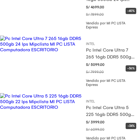
RTX5050 8GB
S/ 4699
.00
-40%
Mipclista
S/ 7899
.00
Computadora
Vendido por MI PC LISTA
ESCRITORIO inge
Express
INTEL
Pc Intel Core Ultra 7
265 16gb DDR5 500gb
24 Ips Mipclista MI PC
S/ 5099
.00
-36%
LISTA Computadora
S/ 7999
.00
ESCRITORIO
Vendido por MI PC LISTA
Express
INTEL
Pc Intel Core Ultra 5
225 16gb DDR5 500gb
22 Ips Mipclista MI PC
S/ 3999
.00
-34%
LISTA Computadora
S/ 6099
.00
ESCRITORIO
Vendido por MI PC LISTA