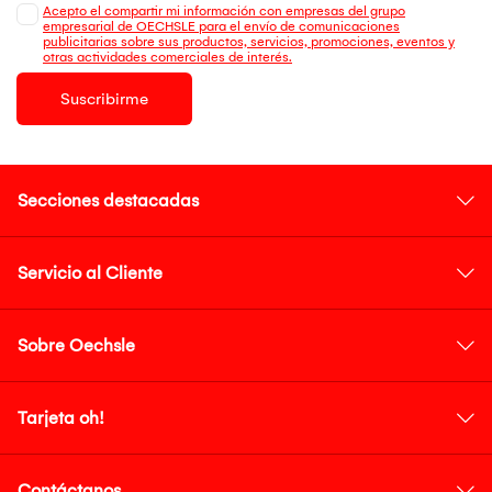
Acepto el compartir mi información con empresas del grupo
empresarial de OECHSLE para el envío de comunicaciones
publicitarias sobre sus productos, servicios, promociones, eventos y
otras actividades comerciales de interés.
Suscribirme
Secciones destacadas
Servicio al Cliente
Sobre Oechsle
Tarjeta oh!
Contáctanos