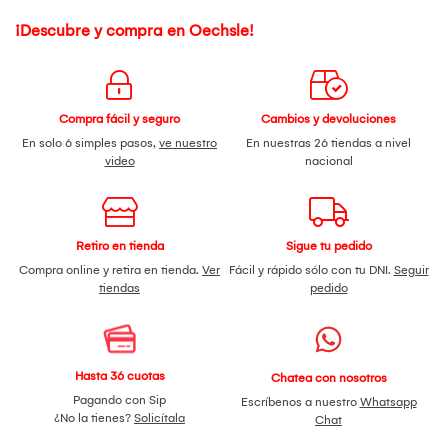
¡Descubre y compra en Oechsle!
Compra fácil y seguro
Cambios y devoluciones
En solo 6 simples pasos,
ve nuestro
En nuestras 26 tiendas a nivel
video
nacional
Retiro en tienda
Sigue tu pedido
Compra online y retira en tienda.
Ver
Fácil y rápido sólo con tu DNI.
Seguir
tiendas
pedido
Hasta 36 cuotas
Chatea con nosotros
Pagando con Sip
Escríbenos a nuestro
Whatsapp
¿No la tienes?
Solicítala
Chat