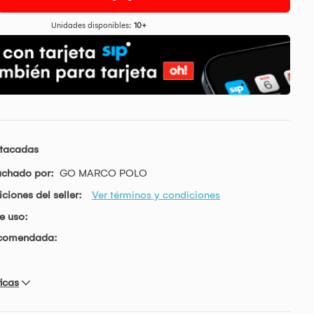
Unidades disponibles:
10+
stacadas
achado por:
GO MARCO POLO
ciones del seller:
Ver términos y condiciones
e uso:
ecomendada:
icas