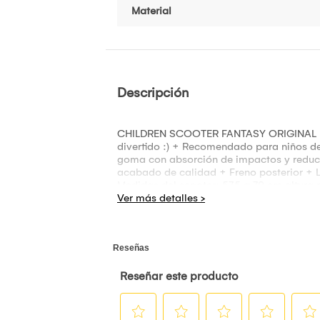
Material
Descripción
CHILDREN SCOOTER FANTASY ORIGINAL KU
divertido :) + Recomendado para niños de
goma con absorción de impactos y reducci
acabado de calidad + Freno posterior + L
Medidas del scooter: 57.5 a 79 cm altur