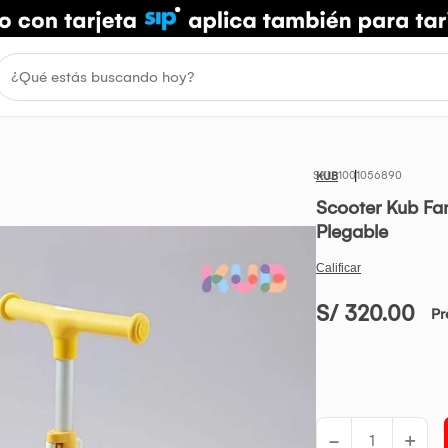
1001056890
KUB
Scooter Kub Fan
Plegable
S/ 320.00
Pr
-
+