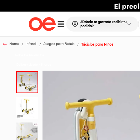
¿Dónde te gustaría recibir tu
pedido?
Home
Infantil
Juegos para Bebés
Triciclos para Niños
Todos los Productos
t Delivery desde 48horas