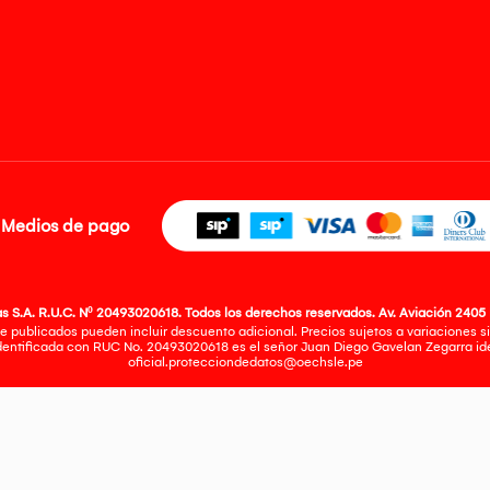
Medios de pago
 S.A. R.U.C. Nº 20493020618. Todos los derechos reservados. Av. Aviación 2405 
e publicados pueden incluir descuento adicional. Precios sujetos a variaciones sin
identificada con RUC No. 20493020618 es el señor Juan Diego Gavelan Zegarra iden
oficial.protecciondedatos@oechsle.pe