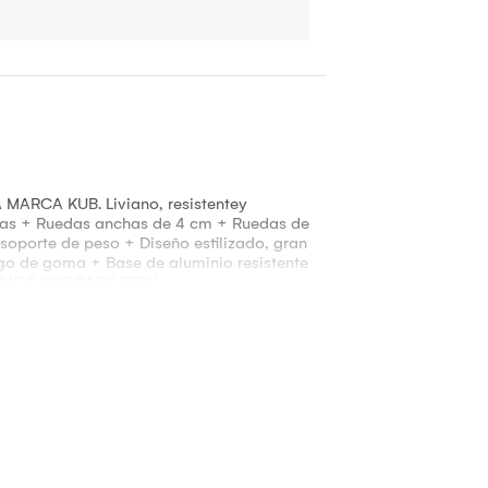
ARCA KUB. Liviano, resistentey
duras + Ruedas anchas de 4 cm + Ruedas de
soporte de peso + Diseño estilizado, gran
ngo de goma + Base de aluminio resistente
g SOMOS KUB BABY PERÚ