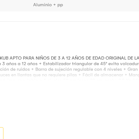
Aluminio + pp
B APTO PARA NIÑOS DE 3 A 12 AÑOS DE EDAD ORIGINAL DE LA M
 3 años a 12 años + Estabilizador triangular de 45° evita volca
ón de ruidos + Barra de sujeción regulable con 4 niveles + Gran 
uces en llantas que no requiere pilas + Fácil de almacenar + Ma
a máxima, regulable a 4 niveles 58 cm largo 29 cm ancho 2.8 K