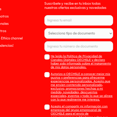
Suscríbete y recibe en tu inbox todas
nuestras ofertas exclusivas y novedades
s
sotros
onales
tros
- Ethics channel
endencias!
He leído la Política de Privacidad de
Canales Digitales OECHSLE y declaro
haber sido informado sobre el tratamiento
de mis datos personales.
Autorizo a OECHSLE a conocer mejor mis
gustos y preferencias para ofrecerme
experiencias personalizadas. Acepto que
me envien contenido personalizado,
exclusivo, promociones hechas a mi
medida, novedades, descuentos
especiales, eventos y todo lo que se alinee
con lo que realmente me interesa.
Acepto el compartir mi información con
empresas del grupo empresarial de
OECHSLE para el envío de