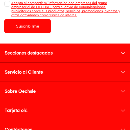
Acepto el compartir mi información con empresas del grupo
empresarial de OECHSLE para el envío de comunicaciones
publicitarias sobre sus productos, servicios, promociones, eventos y
otras actividades comerciales de interés.
Suscribirme
Secciones destacadas
Servicio al Cliente
Sobre Oechsle
Tarjeta oh!
Contáctanos