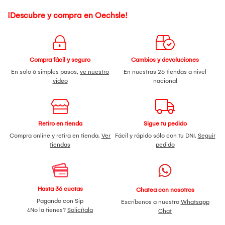
¡Descubre y compra en Oechsle!
Compra fácil y seguro
Cambios y devoluciones
En solo 6 simples pasos,
ve nuestro
En nuestras 26 tiendas a nivel
video
nacional
Retiro en tienda
Sigue tu pedido
Compra online y retira en tienda.
Ver
Fácil y rápido sólo con tu DNI.
Seguir
tiendas
pedido
Hasta 36 cuotas
Chatea con nosotros
Pagando con Sip
Escríbenos a nuestro
Whatsapp
¿No la tienes?
Solicítala
Chat