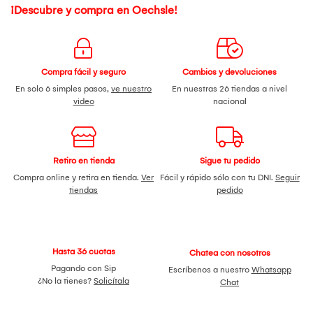
¡Descubre y compra en Oechsle!
Compra fácil y seguro
Cambios y devoluciones
En solo 6 simples pasos,
ve nuestro
En nuestras 26 tiendas a nivel
video
nacional
Retiro en tienda
Sigue tu pedido
Compra online y retira en tienda.
Ver
Fácil y rápido sólo con tu DNI.
Seguir
tiendas
pedido
Hasta 36 cuotas
Chatea con nosotros
Pagando con Sip
Escríbenos a nuestro
Whatsapp
¿No la tienes?
Solicítala
Chat