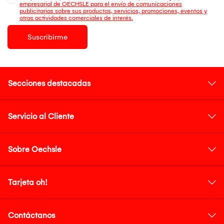
empresarial de OECHSLE para el envío de comunicaciones
publicitarias sobre sus productos, servicios, promociones, eventos y
otras actividades comerciales de interés.
Suscribirme
Secciones destacadas
Servicio al Cliente
Sobre Oechsle
Tarjeta oh!
Contáctanos