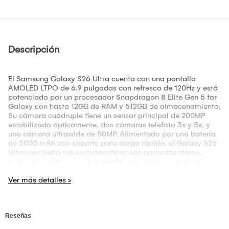
Descripción
El Samsung Galaxy S26 Ultra cuenta con una pantalla
AMOLED LTPO de 6.9 pulgadas con refresco de 120Hz y está
potenciado por un procesador Snapdragon 8 Elite Gen 5 for
Galaxy con hasta 12GB de RAM y 512GB de almacenamiento.
Su cámara cuádruple tiene un sensor principal de 200MP
estabilizado ópticamente, dos cámaras telefoto 3x y 5x, y
una cámara ultrawide de 50MP. Alimentado por una batería
de 5000 mAh con soporte para carga rápida, el Galaxy S26
Ultra completa sus características con parlantes stereo,
lector de huellas bajo la pantalla, resistencia al polvo y
agua, y soporte para stylus.
EQUIPO REGISTRADO