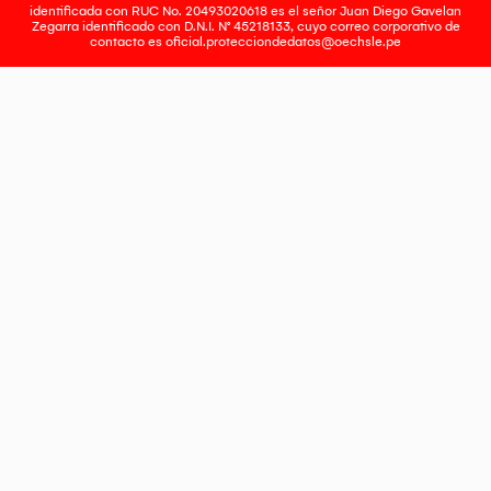
identificada con RUC No. 20493020618 es el señor Juan Diego Gavelan
Zegarra identificado con D.N.I. N° 45218133, cuyo correo corporativo de
contacto es
oficial.protecciondedatos@oechsle.pe