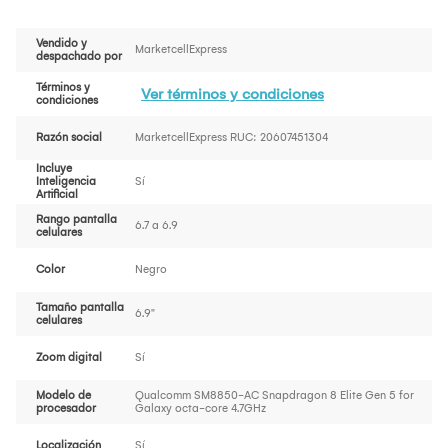
Vendido y
MarketcellExpress
despachado por
Términos y
Ver términos y condiciones
condiciones
Razón social
MarketcellExpress RUC: 20607451304
Incluye
Inteligencia
Sí
Artificial
Rango pantalla
6.7 a 6.9
celulares
Color
Negro
Tamaño pantalla
6.9"
celulares
Zoom digital
Sí
Modelo de
Qualcomm SM8850-AC Snapdragon 8 Elite Gen 5 for
procesador
Galaxy octa-core 4.7GHz
Localización
Sí