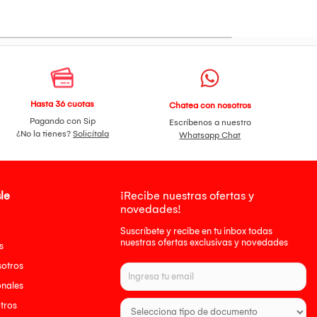
Hasta 36 cuotas
Chatea con nosotros
Pagando con Sip
Escríbenos a nuestro
¿No la tienes?
Solicítala
Whatsapp Chat
le
¡Recibe nuestras ofertas y
novedades!
Suscríbete y recibe en tu inbox todas
nuestras ofertas exclusivas y novedades
s
sotros
onales
tros