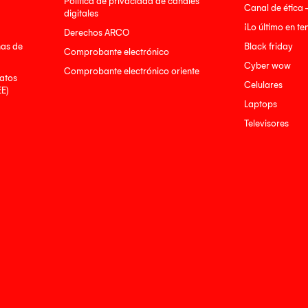
Política de privacidad de canales
Canal de ética 
digitales
¡Lo último en t
Derechos ARCO
nas de
Black friday
Comprobante electrónico
Cyber wow
Comprobante electrónico oriente
atos
Celulares
EE)
Laptops
Televisores