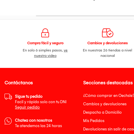
Compra fácil y seguro
Cambios y devoluciones
En solo 6 simples pasos,
ve
En nuestras 26 tiendas a nivel
nuestro video
nacional
Contáctanos
Secciones destacadas
¿Cómo comprar en Oechsle
Sigue tu pedido
Facil y rápido solo con tu DNI
Cambios y devoluciones
Seguir pedido
Despacho a Domicilio
Chatea con nosotros
Mis Pedidos
Te atendemos las 24 horas
Devoluciones sin salir de cas