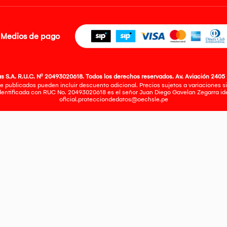
Medios de pago
 S.A. R.U.C. Nº 20493020618. Todos los derechos reservados. Av. Aviación 2405 
e publicados pueden incluir descuento adicional. Precios sujetos a variaciones sin
identificada con RUC No. 20493020618 es el señor Juan Diego Gavelan Zegarra iden
oficial.protecciondedatos@oechsle.pe