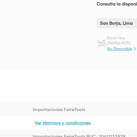
Consulta la disponi
San Borja, Lima
Envío Hoy
(Recibe HOY)
No Disponible
Importaciones FerreTools
Ver términos y condiciones
Importaciones FerreTools RUC: 20611133929