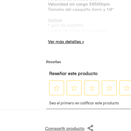
Velocidad sin carga 34500rpm
Tamaño del casquillo 6mm y 1/4"
Incluye
1 guía de plantilla
1 juego de guías para recortar
1 juego de guías rectas
1 juego adicional de escobillas de carbón
Empaquetado en caja de color.
Compartir producto