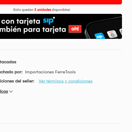
¡Sólo quedan
3 unidades
disponibles!
stacadas
achado por:
Importaciones FerreTools
ciones del seller:
Ver términos y condiciones
icas