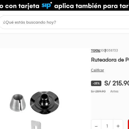
1001058733
TOTAL
Ruteadora de P
S/ 215.9
-25%
S/ 289.90
Antes
-
+