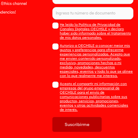
- Ethics channel
endencias!
He leído la Política de Privacidad de
Canales Digitales OECHSLE y declaro
haber sido informado sobre el tratamiento
de mis datos personales.
Autorizo a OECHSLE a conocer mejor mis
gustos y preferencias para ofrecerme
experiencias personalizadas. Acepto que
me envien contenido personalizado,
exclusivo, promociones hechas a mi
medida, novedades, descuentos
especiales, eventos y todo lo que se alinee
con lo que realmente me interesa.
Acepto el compartir mi información con
empresas del grupo empresarial de
OECHSLE para el envío de
comunicaciones publicitarias sobre sus
productos, servicios, promociones,
eventos y otras actividades comerciales
de interés.
Suscribirme