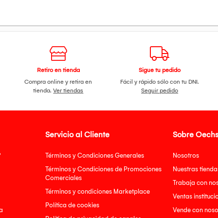
Retiro en tienda
Sigue tu pedido
Compra online y retira en
Fácil y rápido sólo con tu DNI.
tienda.
Ver tiendas
Seguir pedido
Servicio al Cliente
Sobre Oechs
?
Términos y Condiciones Generales
Nosotros
Términos y Condiciones de Promociones
Nuestras tienda
Comerciales
Trabaja con no
Términos y condiciones Marketplace
Ventas instituci
Política de cookies
a
Vende con noso