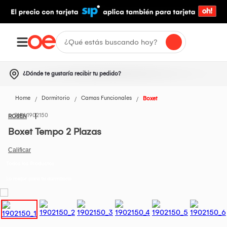
¿Dónde te gustaría recibir tu pedido?
Home
Dormitorio
Camas Funcionales
Boxet
1902150
ROSEN
Boxet Tempo 2 Plazas
Todos los Productos
Lo mejor para tu dormitorio