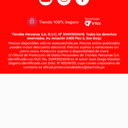
Tienda 100% Segura
Tiendas Peruanas S.A. R.U.C. Nº 20493020618. Todos los derechos
reservados. Av. Aviación 2405 Piso 3, San Borja
Precios disponibles solo en www.oechsle.pe. Precios online publicados
pueden incluir descuento adicional. Precios sujetos a variaciones sin
previo aviso. Productos sujetos a disponibilidad de stock
El Oficial de Protección de Datos Personales de Tiendas Peruanas S.A.
identificada con RUC No. 20493020618 es el señor Juan Diego Gavelan
Zegarra identificado con D.N.I. N° 45218133, cuyo correo corporativo de
contacto es
oficial.protecciondedatos@oechsle.pe