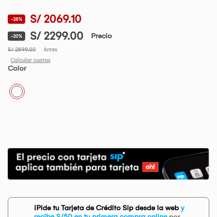
S/ 2069.10
-28%
S/ 2299.00
Precio
-20%
S/ 2899.00
Antes
Calcular cuotas
Color
¡Pide tu Tarjeta de Crédito Sip desde la web
y
recibe S/50 en tu primera compra online
por