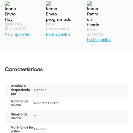
Envío Hoy
Envío
(Recibe HOY)
programado
Retiro
en tienda
No Disponible
No Disponible
No Disponible
Características
Vendido y
despachado
Oechsle
por
Material de
Resortes Pocket
relleno
Número de
2
ruedas
Material de las
Plástico
patas