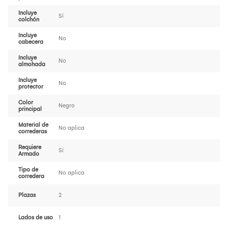
Incluye
Sí
colchón
Incluye
No
cabecera
Incluye
No
almohada
Incluye
No
protector
Color
Negro
principal
Material de
No aplica
correderas
Requiere
Sí
Armado
Tipo de
No aplica
corredera
Plazas
2
Lados de uso
1