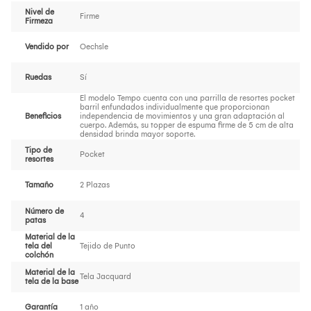
Nivel de
Firme
Firmeza
Vendido por
Oechsle
Ruedas
Sí
El modelo Tempo cuenta con una parrilla de resortes pocket
barril enfundados individualmente que proporcionan
Beneficios
independencia de movimientos y una gran adaptación al
cuerpo. Además, su topper de espuma firme de 5 cm de alta
densidad brinda mayor soporte.
Tipo de
Pocket
resortes
Tamaño
2 Plazas
Número de
4
patas
Material de la
tela del
Tejido de Punto
colchón
Material de la
Tela Jacquard
tela de la base
Garantía
1 año