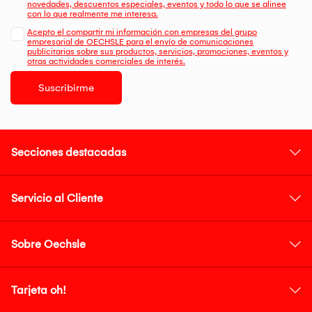
novedades, descuentos especiales, eventos y todo lo que se alinee
con lo que realmente me interesa.
Acepto el compartir mi información con empresas del grupo
empresarial de OECHSLE para el envío de comunicaciones
publicitarias sobre sus productos, servicios, promociones, eventos y
otras actividades comerciales de interés.
Suscribirme
Secciones destacadas
Servicio al Cliente
Sobre Oechsle
Tarjeta oh!